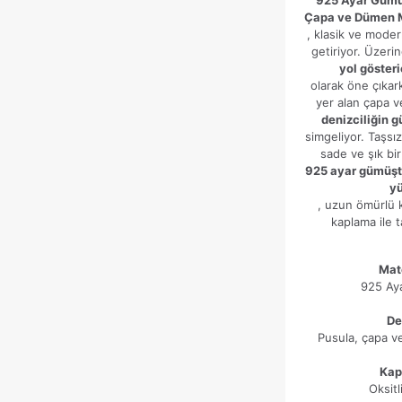
925 Ayar Gümü
E-
Çapa ve Dümen M
posta
*
, klasik ve moder
getiriyor. Üzeri
Daha sonraki yorumlarımda kullanılması için adım, e-posta
yol gösteri
adresim ve site adresim bu tarayıcıya kaydedilsin.
olarak öne çıkar
yer alan çapa v
denizciliğin g
simgeliyor. Taşsı
sade ve şık bi
925 ayar gümüşte
y
, uzun ömürlü k
kaplama ile 
Mat
925 Ay
De
Pusula, çapa v
Kap
Oksit