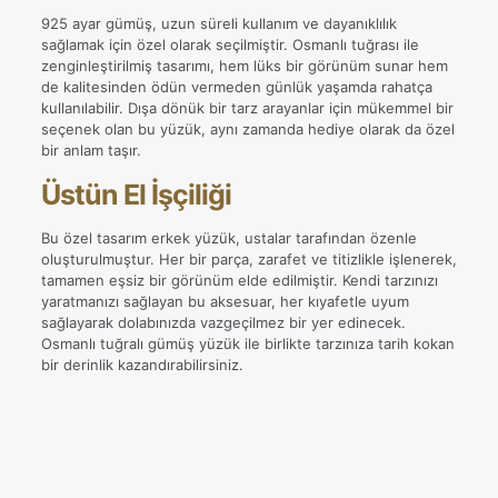
925 ayar gümüş, uzun süreli kullanım ve dayanıklılık
sağlamak için özel olarak seçilmiştir. Osmanlı tuğrası ile
zenginleştirilmiş tasarımı, hem lüks bir görünüm sunar hem
de kalitesinden ödün vermeden günlük yaşamda rahatça
kullanılabilir. Dışa dönük bir tarz arayanlar için mükemmel bir
seçenek olan bu yüzük, aynı zamanda hediye olarak da özel
bir anlam taşır.
Üstün El İşçiliği
Bu özel tasarım erkek yüzük, ustalar tarafından özenle
oluşturulmuştur. Her bir parça, zarafet ve titizlikle işlenerek,
tamamen eşsiz bir görünüm elde edilmiştir. Kendi tarzınızı
yaratmanızı sağlayan bu aksesuar, her kıyafetle uyum
sağlayarak dolabınızda vazgeçilmez bir yer edinecek.
Osmanlı tuğralı gümüş yüzük ile birlikte tarzınıza tarih kokan
bir derinlik kazandırabilirsiniz.
Değerlendirmeler
Ağırlık
9,04 kg
Henüz değerlendirme yapılmadı.
15, 16, 17, 18, 19, 20, 21, 22,
Yüzük Ölçüsü
23, 24, 25, 26, 27, 28, 29, 30,