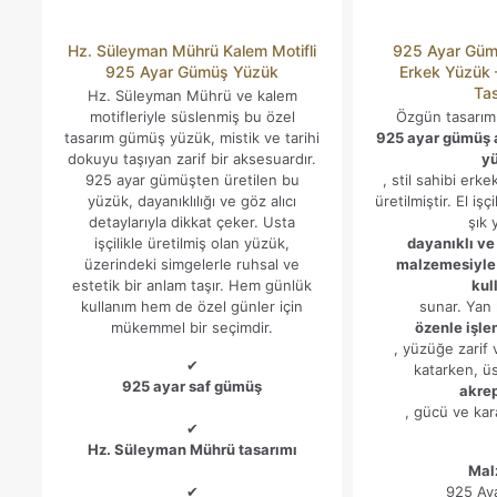
Hz. Süleyman Mührü Kalem Motifli
925 Ayar Gümü
925 Ayar Gümüş Yüzük
Erkek Yüzük – 
Ta
Hz. Süleyman Mührü ve kalem
motifleriyle süslenmiş bu özel
Özgün tasarımı
tasarım gümüş yüzük, mistik ve tarihi
925 ayar gümüş a
dokuyu taşıyan zarif bir aksesuardır.
y
925 ayar gümüşten üretilen bu
, stil sahibi erke
yüzük, dayanıklılığı ve göz alıcı
üretilmiştir. El işç
detaylarıyla dikkat çeker. Usta
şık 
işçilikle üretilmiş olan yüzük,
dayanıklı ve
üzerindeki simgelerle ruhsal ve
malzemesiyle 
estetik bir anlam taşır. Hem günlük
kul
kullanım hem de özel günler için
sunar. Yan 
mükemmel bir seçimdir.
özenle işle
, yüzüğe zarif 
✔
katarken, ü
925 ayar saf gümüş
akrep
, gücü ve kara
✔
Hz. Süleyman Mührü tasarımı
Mal
✔
925 Ay