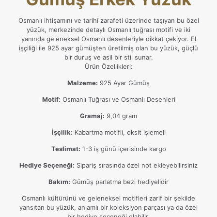
Osmanlı ihtişamını ve tarihî zarafeti üzerinde taşıyan bu özel
yüzük, merkezinde detaylı Osmanlı tuğrası motifi ve iki
yanında geleneksel Osmanlı desenleriyle dikkat çekiyor. El
işçiliği ile 925 ayar gümüşten üretilmiş olan bu yüzük, güçlü
bir duruş ve asil bir stil sunar.
Ürün Özellikleri:
Malzeme:
925 Ayar Gümüş
Motif:
Osmanlı Tuğrası ve Osmanlı Desenleri
Gramaj:
9,04 gram
İşçilik:
Kabartma motifli, oksit işlemeli
Teslimat:
1-3 iş günü içerisinde kargo
Hediye Seçeneği:
Sipariş sırasında özel not ekleyebilirsiniz
Bakım:
Gümüş parlatma bezi hediyelidir
Osmanlı kültürünü ve geleneksel motifleri zarif bir şekilde
yansıtan bu yüzük, anlamlı bir koleksiyon parçası ya da özel
bir hediye seçeneği olabilir.