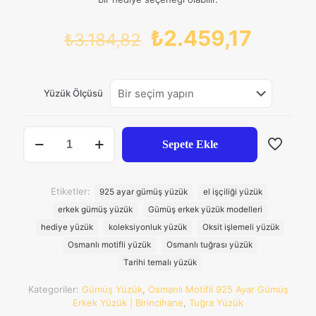
Orijinal
Şu
₺
2.459,17
₺
3.184,82
fiyat:
andak
₺3.184,82.
fiyat:
Yüzük Ölçüsü
₺2.459
Osmanlı
Sepete Ekle
Tuğralı
Motifli
925
Ayar
Etiketler:
925 ayar gümüş yüzük
el işçiliği yüzük
Gümüş
erkek gümüş yüzük
Gümüş erkek yüzük modelleri
Erkek
Yüzük
hediye yüzük
koleksiyonluk yüzük
Oksit işlemeli yüzük
adet
Osmanlı motifli yüzük
Osmanlı tuğrası yüzük
Tarihi temalı yüzük
Kategoriler:
Gümüş Yüzük
,
Osmanlı Motifli 925 Ayar Gümüş
Erkek Yüzük | Birincihane
,
Tuğra Yüzük