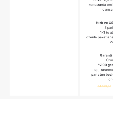
konusunda emin
danışab
Hızlı ve G
Sipari
1-3 iş g
özenle paketlene
ed
Garanti
Ürü
%100 ge
olup, kararma
parlatıcı bez
öne
₺
4.873,00