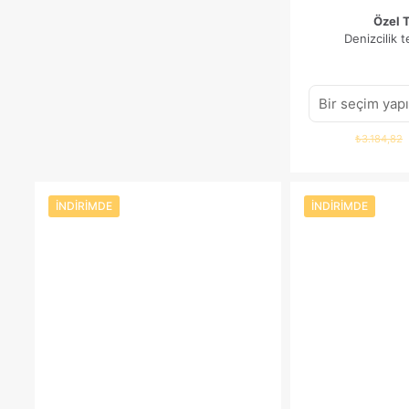
Özel 
Denizcilik t
₺
3.184,82
İNDIRIMDE
İNDIRIMDE