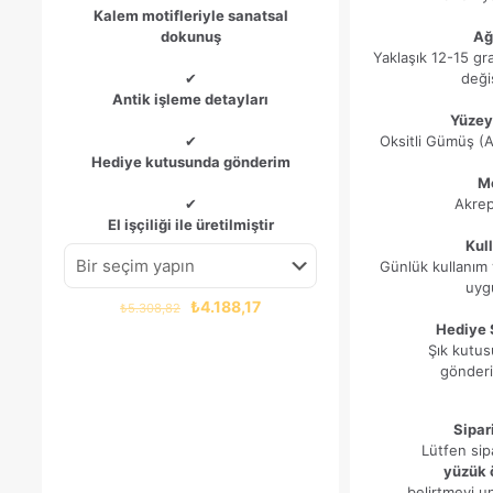
Kalem motifleriyle sanatsal
dokunuş
Ağı
Yaklaşık 12-15 g
✔
değiş
Antik işleme detayları
Yüzey
✔
Oksitli Gümüş (A
Hediye kutusunda gönderim
Mo
✔
Akrep
El işçiliği ile üretilmiştir
Kul
Günlük kullanım 
uyg
Orijinal
Şu
₺
4.188,17
₺
5.308,82
fiyat:
andaki
Hediye 
₺5.308,82.
fiyat:
Şık kutusu
₺4.188,17.
gönderi
Sipar
Lütfen sip
yüzük 
belirtmeyi u