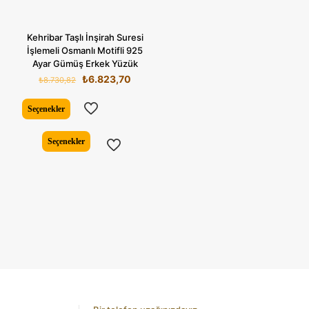
Kehribar Taşlı İnşirah Suresi
İşlemeli Osmanlı Motifli 925
Ayar Gümüş Erkek Yüzük
Orijinal
Şu
₺
6.823,70
₺
8.730,82
fiyat:
andaki
₺8.730,82.
fiyat:
Seçenekler
₺6.823,70.
Bu
Seçenekler
ürünün
birden
fazla
varyasyonu
var.
Seçenekler
ürün
sayfasından
seçilebilir