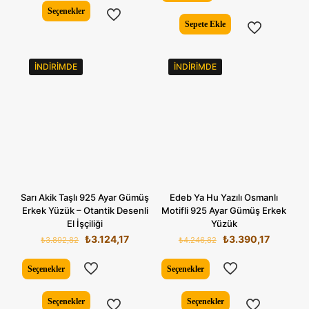
₺2.678,
Bu
Seçenekler
ürünün
Sepete Ekle
birden
fazla
varyasyonu
İNDIRIMDE
İNDIRIMDE
var.
Seçenekler
ürün
sayfasından
seçilebilir
Sarı Akik Taşlı 925 Ayar Gümüş
Edeb Ya Hu Yazılı Osmanlı
Erkek Yüzük – Otantik Desenli
Motifli 925 Ayar Gümüş Erkek
El İşçiliği
Yüzük
Orijinal
Şu
Orijinal
Şu
₺
3.124,17
₺
3.390,17
₺
3.892,82
₺
4.246,82
fiyat:
andaki
fiyat:
andaki
₺3.892,82.
fiyat:
₺4.246,82.
fiyat:
Seçenekler
Seçenekler
₺3.124,17.
₺3.390,1
Bu
Bu
Seçenekler
Seçenekler
ürünün
ürünün