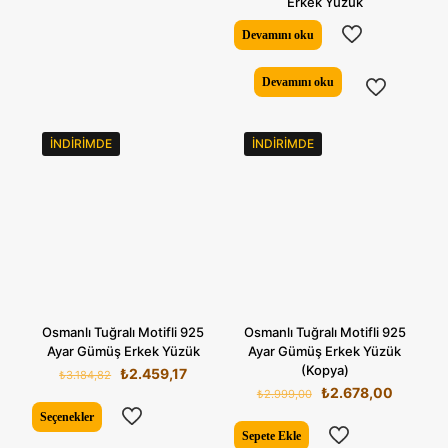
Erkek Yüzük
Devamını oku
Devamını oku
İNDIRIMDE
İNDIRIMDE
Osmanlı Tuğralı Motifli 925
Osmanlı Tuğralı Motifli 925
Ayar Gümüş Erkek Yüzük
Ayar Gümüş Erkek Yüzük
(Kopya)
Orijinal
Şu
₺
2.459,17
₺
3.184,82
fiyat:
andaki
Orijinal
Şu
₺
2.678,00
₺
2.999,00
₺3.184,82.
fiyat:
fiyat:
andaki
Seçenekler
₺2.459,17.
₺2.999,00.
fiyat:
Sepete Ekle