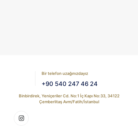
fazla
birden
varyasyonu
fazla
var.
varyasyonu
Seçenekler
var.
ürün
Seçenekler
sayfasından
ürün
seçilebilir
sayfasından
seçilebilir
Bir telefon uzağınızdayız
+90 540 247 46 24
Binbirdirek, Yeniçeriler Cd. No:1 İç Kapı No:33, 34122
Çemberlitaş Avm/Fatih/İstanbul