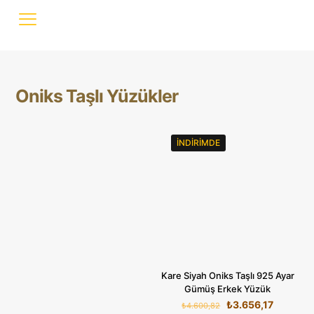
Oniks Taşlı Yüzükler
İNDIRIMDE
Kare Siyah Oniks Taşlı 925 Ayar
Gümüş Erkek Yüzük
Orijinal
Şu
₺
3.656,17
₺
4.600,82