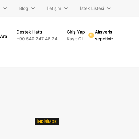
a
Blog
İletişim
İstek Listesi
Destek Hattı
Giriş Yap
Alışveriş
0
Ara
+90 540 247 46 24
Kayıt Ol
sepetiniz
İNDIRIMDE