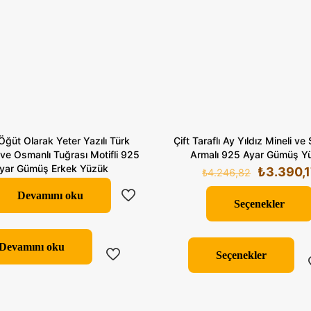
ğüt Olarak Yeter Yazılı Türk
Çift Taraflı Ay Yıldız Mineli ve
ve Osmanlı Tuğrası Motifli 925
Armalı 925 Ayar Gümüş Y
yar Gümüş Erkek Yüzük
Orijinal
₺
3.390,
₺
4.246,82
fiyat:
Devamını oku
₺4.246,8
Seçenekler
Bu
Devamını oku
ür
Seçenekler
bi
fa
va