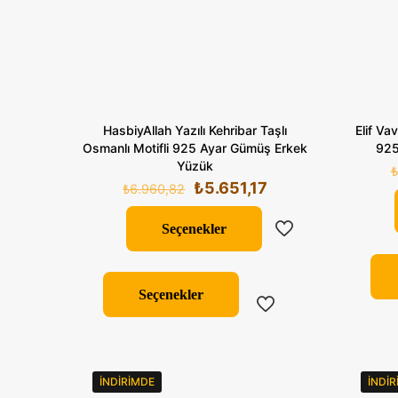
HasbiyAllah Yazılı Kehribar Taşlı
Elif Va
Osmanlı Motifli 925 Ayar Gümüş Erkek
925
Yüzük
₺
Orijinal
Şu
₺
5.651,17
₺
6.960,82
fiyat:
andaki
₺6.960,82.
fiyat:
Seçenekler
₺5.651,17.
Bu
ürünün
Seçenekler
birden
fazla
varyasyonu
var.
İNDIRIMDE
İNDI
Seçenekler