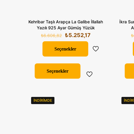
Kehribar Taşlı Arapça La Galibe İllallah
İkra Su
Yazılı 925 Ayar Gümüş Yüzük
A
Orijinal
Şu
₺
5.252,17
₺
6.606,82
₺
fiyat:
andaki
₺6.606,82.
fiyat:
Seçenekler
₺5.252,17.
Bu
ürünün
Seçenekler
birden
fazla
varyasyonu
var.
İNDIRIMDE
İNDI
Seçenekler
ürün
sayfasından
seçilebilir