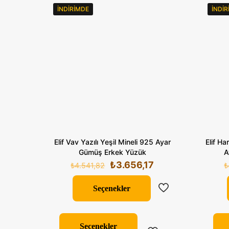
İNDIRIMDE
İNDI
Elif Vav Yazılı Yeşil Mineli 925 Ayar
Elif Ha
Gümüş Erkek Yüzük
A
Orijinal
Şu
₺
3.656,17
₺
4.541,82
₺
fiyat:
andaki
₺4.541,82.
fiyat:
Seçenekler
₺3.656,17.
Bu
ürünün
Seçenekler