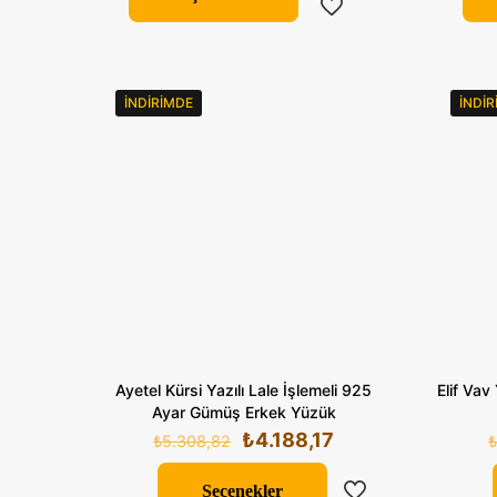
birden
fazla
varyasyonu
var.
İNDIRIMDE
İNDI
Seçenekler
ürün
sayfasından
seçilebilir
Ayetel Kürsi Yazılı Lale İşlemeli 925
Elif Vav
Ayar Gümüş Erkek Yüzük
Orijinal
Şu
₺
4.188,17
₺
5.308,82
₺
fiyat:
andaki
₺5.308,82.
fiyat:
Seçenekler