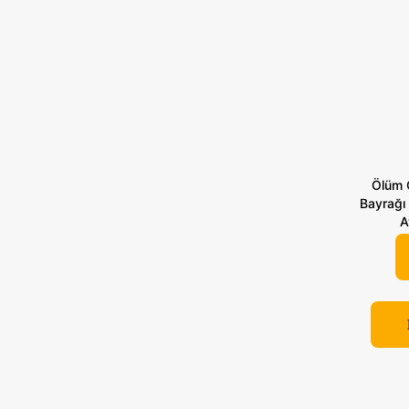
Ölüm Ö
Bayrağı 
A