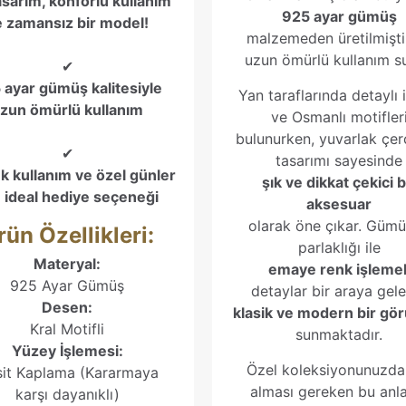
asarım, konforlu kullanım
925 ayar gümüş
e zamansız bir model!
malzemeden üretilmişti
uzun ömürlü kullanım su
✔
 ayar gümüş kalitesiyle
Yan taraflarında detaylı i
zun ömürlü kullanım
ve Osmanlı motifler
bulunurken, yuvarlak çer
✔
tasarımı sayesinde
k kullanım ve özel günler
şık ve dikkat çekici b
n ideal hediye seçeneği
aksesuar
olarak öne çıkar. Güm
rün Özellikleri:
parlaklığı ile
Materyal:
emaye renk işlemel
925 Ayar Gümüş
detaylar bir araya gel
Desen:
klasik ve modern bir g
Kral Motifli
sunmaktadır.
Yüzey İşlemesi:
Özel koleksiyonunuzda
it Kaplama (Kararmaya
alması gereken bu anl
karşı dayanıklı)