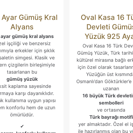
E-
Daha sonr
 Ayar Gümüş Kral
Oval Kasa 16 T
posta
*
kullanılması i
adresim ve si
Alyans
Devleti Gümü
ilsin.
Yüzük 925 Ay
ayar gümüş kral alyans
zel işçiliği ve benzersiz
Oval Kasa 16 Türk Devl
ımıyla erkekler için şıklık
Gümüş Yüzük, Türk tarih
saletin simgesi. Klasik ve
kültürel mirasına bağlı er
rn çizgilerin birleşimiyle
için özel olarak tasarlanm
tasarlanan bu
Yüzüğün üst kısmınd
gümüş yüzük
Osmanlı’dan Göktürkler’e
ksit kaplama sayesinde
uzanan
rmaya karşı dayanıklıdır.
16 büyük Türk devleti
k kullanıma uygun yapısı
sembolleri
hem konforlu hem de uzun
ve ortasında
ömürlüdür.
Türk bayrağı motifi
yer almaktadır. Özel el iş
✔
ile hazırlanmış olan bu y