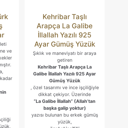
aki yorumlarımda
ürk
Kehribar Taşlı
çin adım, e-posta
te adresim bu
ş
Arapça La Galibe
ar
İllallah Yazılı 925
Ayar Gümüş Yüzük
eti
ine ve
Şıklık ve maneviyatı bir araya
kekler
getiren
ıştır.
Kehribar Taşlı Arapça La
a,
Galibe İllallah Yazılı 925 Ayar
 kadar
Gümüş Yüzük
, özel tasarımı ve ince işçiliğiyle
nin
dikkat çekiyor. Üzerinde
“La Galibe İllallah” (Allah’tan
başka galip yoktur)
yazısı bulunan bu erkek gümüş
çiliği
yüzük,
üzük,