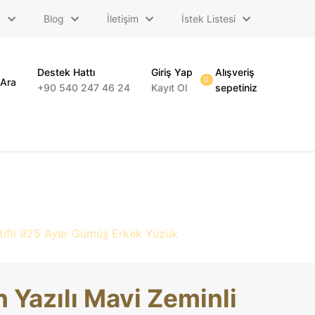
a
Blog
İletişim
İstek Listesi
Destek Hattı
Giriş Yap
Alışveriş
0
Ara
+90 540 247 46 24
Kayıt Ol
sepetiniz
otifli 925 Ayar Gümüş Erkek Yüzük
h Yazılı Mavi Zeminli