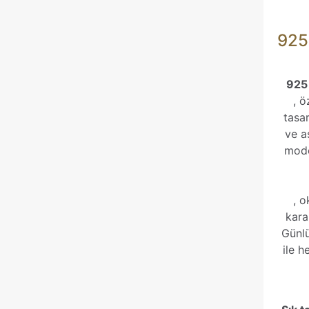
İsim
*
925
tarayıcıya kayded
925 
, ö
tasar
ve a
mode
, o
kara
Günlü
ile 