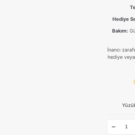
Te
Hediye S
Bakım:
Güm
İnancı zaraf
hediye veya
Yüzü
Allah
Yazılı