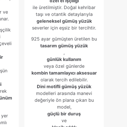
özel el işçiliği
ile üretilmiştir. Doğal kehribar
r ve
taşı ve otantik detaylarıyla
nar.
geleneksel gümüş yüzük
severler için eşsiz bir tercihtir.
şçilik
i
925 ayar gümüşten üretilen bu
çeveli
tasarım gümüş yüzük
,
ir
günlük kullanım
veya özel günlerde
üşün
kombin tamamlayıcı aksesuar
olarak tercih edilebilir.
i
Dini motifli gümüş yüzük
erek
modelleri arasında manevi
örünüm
değeriyle ön plana çıkan bu
model,
güçlü bir duruş
 yer
ve
amlı