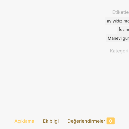
Mavi
Zeminli
Etiketle
ve
ay yıldız mo
Ay
Yıldız
İslam
Motifli
Manevi gü
925
Ayar
Kategori
Gümüş
Erkek
Yüzük
adet
Açıklama
Ek bilgi
Değerlendirmeler
0