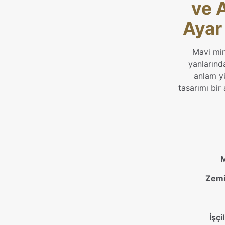
ve A
Ayar
Mavi mine
yanlarınd
anlam y
tasarımı bir
M
Zemi
İşçil