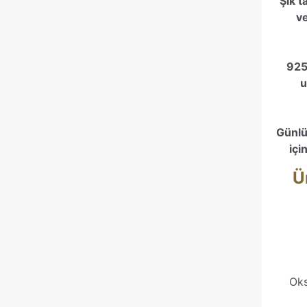
Şık t
v
925
u
Günlü
içi
Ü
Oks