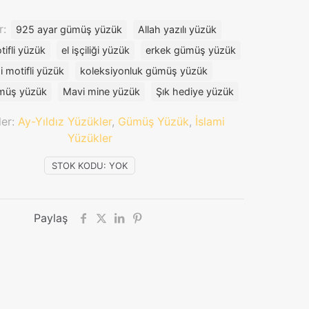
r:
925 ayar gümüş yüzük
Allah yazılı yüzük
tifli yüzük
el işçiliği yüzük
erkek gümüş yüzük
i motifli yüzük
koleksiyonluk gümüş yüzük
müş yüzük
Mavi mine yüzük
Şık hediye yüzük
ler:
Ay-Yıldız Yüzükler
,
Gümüş Yüzük
,
İslami
Yüzükler
STOK KODU:
YOK
Paylaş