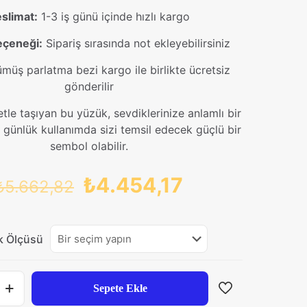
slimat:
1-3 iş günü içinde hızlı kargo
eçeneği:
Sipariş sırasında not ekleyebilirsiniz
üş parlatma bezi kargo ile birlikte ücretsiz
gönderilir
etle taşıyan bu yüzük, sevdiklerinize anlamlı bir
 günlük kullanımda sizi temsil edecek güçlü bir
sembol olabilir.
Orijinal
Şu
₺
4.454,17
₺
5.662,82
fiyat:
andaki
₺5.662,82.
fiyat:
k Ölçüsü
₺4.454,17.
Sepete Ekle