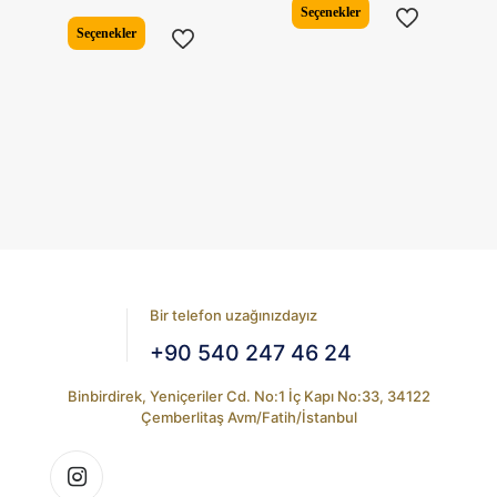
Seçenekler
Bu
ürünün
Seçenekler
ürünün
birden
birden
fazla
fazla
varyasyonu
varyasyonu
var.
var.
Seçenekler
Seçenekler
ürün
ürün
sayfasından
sayfasından
seçilebilir
seçilebilir
Bir telefon uzağınızdayız
+90 540 247 46 24
Binbirdirek, Yeniçeriler Cd. No:1 İç Kapı No:33, 34122
Çemberlitaş Avm/Fatih/İstanbul