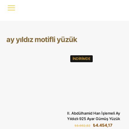
ay yıldız motifli yüzük
İNDIRIMDE
II. Abdülhamid Han İşlemeli Ay
Yıldızlı 925 Ayar Gümüş Yüzük
Orijinal
Şu
₺
4.454,17
₺
5.662,82