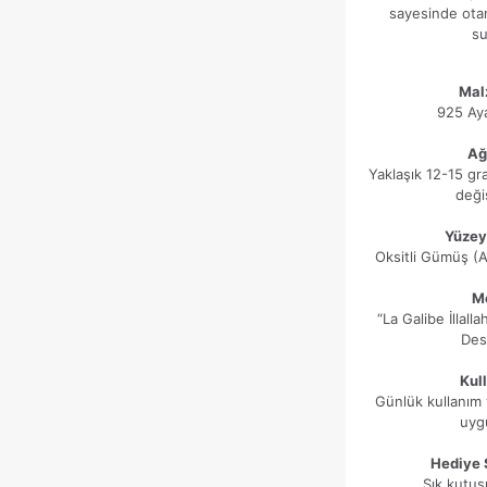
sayesinde ota
su
Mal
925 Ay
Ağı
Yaklaşık 12-15 g
değiş
Yüzey
Oksitli Gümüş (A
Mo
“La Galibe İllall
Des
Kul
Günlük kullanım 
uyg
Hediye 
Şık kutusu