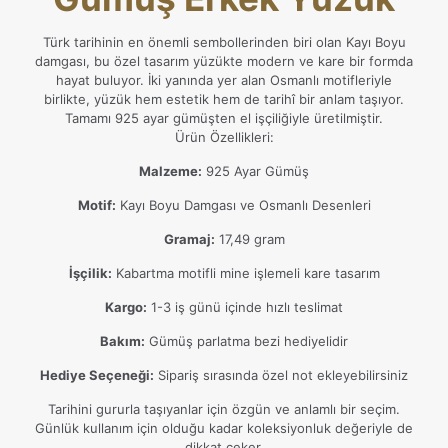
Türk tarihinin en önemli sembollerinden biri olan Kayı Boyu
damgası, bu özel tasarım yüzükte modern ve kare bir formda
hayat buluyor. İki yanında yer alan Osmanlı motifleriyle
birlikte, yüzük hem estetik hem de tarihî bir anlam taşıyor.
Tamamı 925 ayar gümüşten el işçiliğiyle üretilmiştir.
Ürün Özellikleri:
Malzeme:
925 Ayar Gümüş
Motif:
Kayı Boyu Damgası ve Osmanlı Desenleri
Gramaj:
17,49 gram
İşçilik:
Kabartma motifli mine işlemeli kare tasarım
Kargo:
1-3 iş günü içinde hızlı teslimat
Bakım:
Gümüş parlatma bezi hediyelidir
Hediye Seçeneği:
Sipariş sırasında özel not ekleyebilirsiniz
Tarihini gururla taşıyanlar için özgün ve anlamlı bir seçim.
Günlük kullanım için olduğu kadar koleksiyonluk değeriyle de
dikkat çeker.