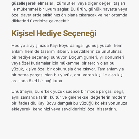
güzelleşerek elmasları, zümrütleri veya diğer değerli taşları
ile mükemmel bir uyum sağlar. Bu ürün, günlük hayatta veya
özel davetlerde şıklığınızı ön plana çıkaracak ve her ortamda
dikkatleri üzerinize çekecektir.
Kişisel Hediye Seçeneği
Hediye arayışınızda Kayı Boyu damgalı gümüş yüzük, hem
anlamı hem de tasarımı itibarıyla sevdiklerinize unutulmaz
bir hediye seçeneği sunuyor. Doğum günleri, yıl dönümleri
veya özel kutlamalar için mükemmel bir tercih olan bu
yüzük, kişiye özel bir dokunuşla öne çıkıyor. Tam anlamıyla
bir hatıra parçası olan bu yüzük, onu veren kişi ile alan kişi
arasında özel bir bağ kurar.
Unutmayın, bu erkek yüzük sadece bir moda parçası değil,
aynı zamanda tarih, kültür ve geleneksel değerlerin modern
bir ifadesidir. Kayı Boyu damgalı bu yüzüğü koleksiyonunuza
ekleyerek, kendinizi veya sevdiklerinizi özel hissettirin.
Değerlendirmeler
Ağırlık
17,49 kg
Henüz değerlendirme yapılmadı.
15, 16, 17, 18, 19, 20, 21, 22,