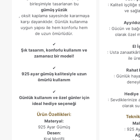
birleşimiyle tasarlanan bu
: Kaliteli işçiliğ
gümüş yüzük
ve sağl
, oksit kaplama sayesinde kararmaya
karşı dayanıklıdır. Günlük kullanıma
Ayyıldız
uygun yapısı ile hem konforlu hem
: Gücün ve bağı
de uzun ömürlüdür.
olarak özel m
✔
El İ
Şık tasarım, konforlu kullanım ve
: Usta zanaatkârla
zamansız bir model!
ile üre
✔
Rahat 
925 ayar gümüş kalitesiyle uzun
: Günlük haya
ömürlü kullanım
deneyi
✔
Hediye
Günlük kullanım ve özel günler için
: Sevdiklerinize 
ideal hediye seçeneği
olarak sun
Ürün Özellikleri:
Teknik 
Materyal:
Ma
925 Ayar Gümüş
: 925 A
Desen:
Ağ
Kral Motifli