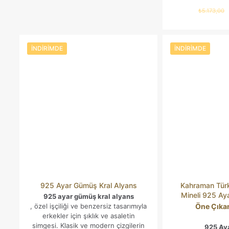
₺
5.173,00
İNDIRIMDE
İNDIRIMDE
925 Ayar Gümüş Kral Alyans
Kahraman Türk
Mineli 925 A
925 ayar gümüş kral alyans
, özel işçiliği ve benzersiz tasarımıyla
Öne Çıkan
erkekler için şıklık ve asaletin
simgesi. Klasik ve modern çizgilerin
925 Ay