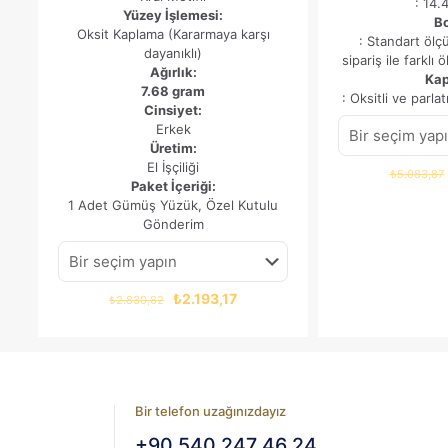
: 14.
Yüzey İşlemesi:
B
Oksit Kaplama (Kararmaya karşı
: Standart ölç
dayanıklı)
sipariş ile farklı ö
Ağırlık:
Ka
7.68 gram
: Oksitli ve parl
Cinsiyet:
Erkek
Üretim:
El İşçiliği
₺
5.083,87
Paket İçeriği:
1 Adet Gümüş Yüzük, Özel Kutulu
Gönderim
Orijinal
Şu
₺
2.193,17
₺
2.830,82
fiyat:
andaki
₺2.830,82.
fiyat:
₺2.193,17.
Bir telefon uzağınızdayız
+90 540 247 46 24