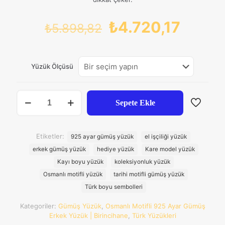
Orijinal
Şu
₺
4.720,17
₺
5.898,82
fiyat:
andak
₺5.898,82.
fiyat:
Yüzük Ölçüsü
₺4.720
Kayı
Sepete Ekle
Boyu
Damgalı
Kare
Model
Etiketler:
925 ayar gümüş yüzük
el işçiliği yüzük
925
erkek gümüş yüzük
hediye yüzük
Kare model yüzük
Ayar
Gümüş
Kayı boyu yüzük
koleksiyonluk yüzük
Erkek
Osmanlı motifli yüzük
tarihi motifli gümüş yüzük
Yüzük
Türk boyu sembolleri
adet
Kategoriler:
Gümüş Yüzük
,
Osmanlı Motifli 925 Ayar Gümüş
Erkek Yüzük | Birincihane
,
Türk Yüzükleri