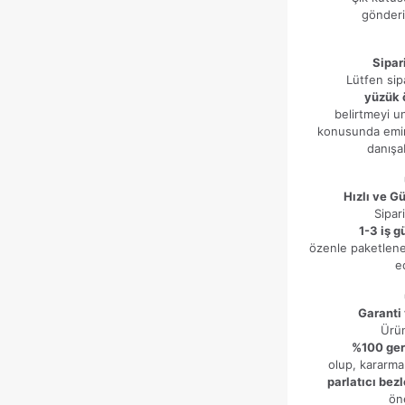
gönderi
Sipar
Lütfen sip
yüzük 
belirtmeyi u
konusunda emin
danışab
Hızlı ve G
Sipari
1-3 iş g
özenle paketlene
ed
Garanti
Ürü
%100 ge
olup, kararma
parlatıcı bez
öne