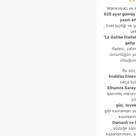
5 üz
Maneviyatı ve 
5
E-
oy
925 ayar gümüş “
posta
*
yazılı e
, özel işçiliği ve 
Daha sonraki yorumlarımda kullanılması için adım, e-posta
çek
adresim ve site adresim bu tarayıcıya kaydedilsin.
“La Galibe İllall
galip
ifadesi, zafe
üstünlüğün yal
olduğunu
Bu söz,
Endülüs Emev
sıkça kul
Elhamra Sarayı
işlenmiş manevi
yü
güç, teve
gibi kavramları 
kısımları
Osmanlı ve İ
, yüzüğe sana
kazandırırken, ok