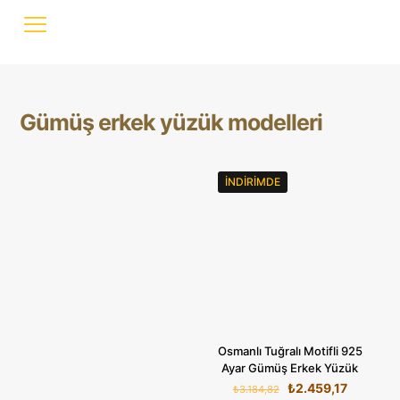
Gümüş erkek yüzük modelleri
İNDIRIMDE
Osmanlı Tuğralı Motifli 925
Ayar Gümüş Erkek Yüzük
Orijinal
Şu
₺
2.459,17
₺
3.184,82