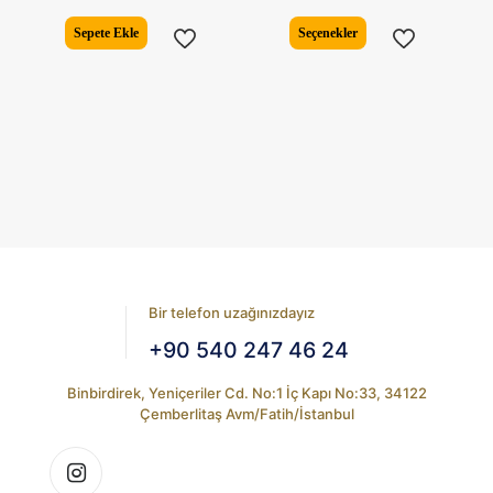
Bu
Sepete Ekle
Seçenekler
ürünün
birden
fazla
varyasyonu
var.
Seçenekler
ürün
sayfasından
seçilebilir
Bir telefon uzağınızdayız
+90 540 247 46 24
Binbirdirek, Yeniçeriler Cd. No:1 İç Kapı No:33, 34122
Çemberlitaş Avm/Fatih/İstanbul