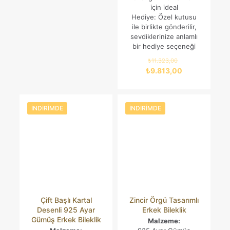
için ideal
Hediye: Özel kutusu
ile birlikte gönderilir,
sevdiklerinize anlamlı
bir hediye seçeneği
Orijinal
₺
11.323,00
fiyat:
Şu
₺
9.813,00
₺11.323,00.
andaki
fiyat:
₺9.813,00.
İNDIRIMDE
İNDIRIMDE
Çift Başlı Kartal
Zincir Örgü Tasarımlı
Desenli 925 Ayar
Erkek Bileklik
Gümüş Erkek Bileklik
Malzeme: