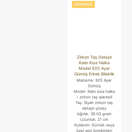
E-posta adresiniz yayınlanmayacak.
Gerekli alanlar
*
ile
İNDIRIMDE
işaretlenmişlerdir
Derecelendirmeniz
*
Zirkon Taş Detaylı
Kalın Kısa Halka
Model 925 Ayar
Gümüş Erkek Bileklik
Malzeme: 925 Ayar
Gümüş
Model: Kalın kısa halka
İsim
*
– zirkon taş işlemeli
Taş: Siyah zirkon taş
detaylı yüzey
E-
Ağırlık: 36.03 gram
posta
*
Uzunluk: 21 cm
Daha sonraki yorumlarımda kullanılması için adım, e-posta
Kullanım: Günlük veya
adresim ve site adresim bu tarayıcıya kaydedilsin.
özel gün kombinleri