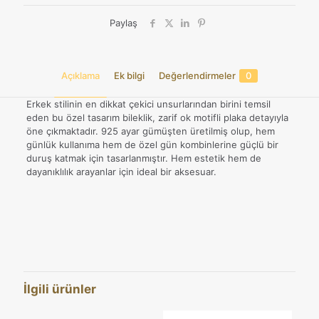
Paylaş
Açıklama
Ek bilgi
Değerlendirmeler
0
Erkek stilinin en dikkat çekici unsurlarından birini temsil
eden bu özel tasarım bileklik, zarif ok motifli plaka detayıyla
öne çıkmaktadır. 925 ayar gümüşten üretilmiş olup, hem
günlük kullanıma hem de özel gün kombinlerine güçlü bir
duruş katmak için tasarlanmıştır. Hem estetik hem de
dayanıklılık arayanlar için ideal bir aksesuar.
Değerlendirmeler
Ağırlık
20,86 kg
Henüz değerlendirme yapılmadı.
Boyutlar
21 cm
“Ok Motifli Plaka 925 Ayar Gümüş
Erkek Bileklik” için yorum yapan ilk kişi
İlgili ürünler
siz olun