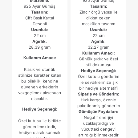
Malzeme:
925 Ayar Gümüş
925 Ayar Gümüş
Tasarım:
Tasarım:
Zincir örgü yapısı ile
Çift Başlı Kartal
dikkat çeken
Desenli
maskülen tasarım
Uzunluk:
Uzunluk:
22 cm
22 cm
Ağırlık:
Ağırlık:
28.39 gram
32.27 gram
Kullanım Amacı:
Kullanım Amacı:
Günlük şıklık ve özel
stil dokunuşu
Klasik ve otantik
Hediye Seçeneği:
stilinize karakter katan
Özel kutulu gönderim
bu bileklik, kendine
ile sevdiklerinize şık
güvenen erkeklerin
bir hediye alternatifi
vazgeçilmez aksesuarı
Sipariş ve Gönderim:
olacaktır.
Hızlı kargo, özenle
paketlenmiş gönderim
Hediye Seçeneği:
Gümüşün Faydaları:
Negatif enerjiyi
Özel kutusu ile birlikte
uzaklaştırdığı ve
gönderilmektedir,
vücuttaki dengeyi
hediye olarak sunmak
artırdığı bilinmektedir