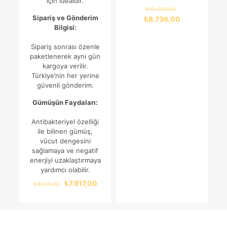
için idealdir.
Orijinal
₺
10.080,00
fiyat:
Sipariş ve Gönderim
Şu
₺
8.736,00
₺10.080,00.
Bilgisi:
andaki
fiyat:
Sipariş sonrası özenle
₺8.736,00.
paketlenerek aynı gün
kargoya verilir.
Türkiye’nin her yerine
güvenli gönderim.
Gümüşün Faydaları:
Antibakteriyel özelliği
ile bilinen gümüş,
vücut dengesini
sağlamaya ve negatif
enerjiyi uzaklaştırmaya
yardımcı olabilir.
Orijinal
Şu
₺
7.917,00
₺
9.135,00
fiyat:
andaki
₺9.135,00.
fiyat:
₺7.917,00.