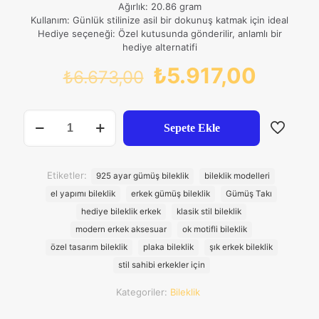
Ağırlık: 20.86 gram
Kullanım: Günlük stilinize asil bir dokunuş katmak için ideal
Hediye seçeneği: Özel kutusunda gönderilir, anlamlı bir
hediye alternatifi
Orijinal
Şu
₺
5.917,00
₺
6.673,00
fiyat:
andak
₺6.673,00.
fiyat:
Ok
Sepete Ekle
Motifli
₺5.917
Plaka
925
Ayar
Etiketler:
925 ayar gümüş bileklik
bileklik modelleri
Gümüş
el yapımı bileklik
erkek gümüş bileklik
Gümüş Takı
Erkek
Bileklik
hediye bileklik erkek
klasik stil bileklik
adet
modern erkek aksesuar
ok motifli bileklik
özel tasarım bileklik
plaka bileklik
şık erkek bileklik
stil sahibi erkekler için
Kategoriler:
Bileklik