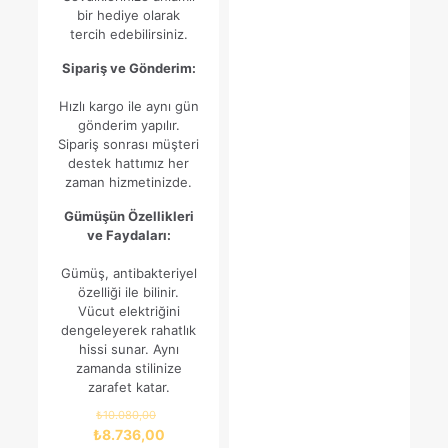
₺6.183,00.
bir hediye olarak
tercih edebilirsiniz.
Sipariş ve Gönderim:
Hızlı kargo ile aynı gün
gönderim yapılır.
Sipariş sonrası müşteri
destek hattımız her
zaman hizmetinizde.
Gümüşün Özellikleri
ve Faydaları:
Gümüş, antibakteriyel
özelliği ile bilinir.
Vücut elektriğini
dengeleyerek rahatlık
hissi sunar. Aynı
zamanda stilinize
zarafet katar.
Orijinal
₺
10.080,00
fiyat:
Şu
₺
8.736,00