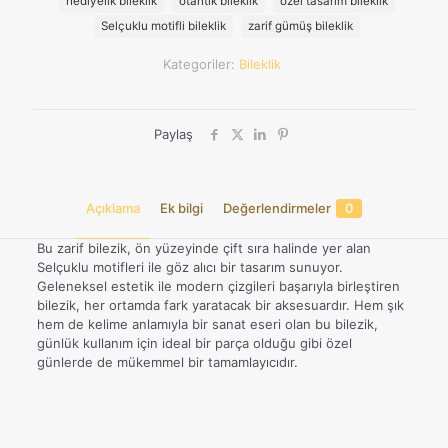
hediyelik bileklik
otantik bileklik
özel tasarım bileklik
Bileklik
Selçuklu motifli bileklik
zarif gümüş bileklik
adet
Kategoriler:
Bileklik
Paylaş
Açıklama
Ek bilgi
Değerlendirmeler
0
Bu zarif bilezik, ön yüzeyinde çift sıra halinde yer alan
Selçuklu motifleri ile göz alıcı bir tasarım sunuyor.
Geleneksel estetik ile modern çizgileri başarıyla birleştiren
bilezik, her ortamda fark yaratacak bir aksesuardır. Hem şık
hem de kelime anlamıyla bir sanat eseri olan bu bilezik,
günlük kullanım için ideal bir parça olduğu gibi özel
günlerde de mükemmel bir tamamlayıcıdır.
Değerlendirmeler
Ağırlık
9,18 kg
Henüz değerlendirme yapılmadı.