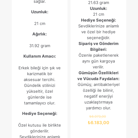
sağlar.
21.63 gram
Uzunluk:
Uzunluk:
21 cm
Hediye Seçeneği:
21 cm
Sevdiklerinize anlamlı
ve özel bir hediye
Ağırlık:
seçeneğidir.
Sipariş ve Gönderim
31.92 gram
Bilgileri:
Özenle paketlenerek
Kullanım Amacı:
aynı gün kargoya
verilir.
Erkek bileği için şık ve
Gümüşün Özellikleri
karizmatik bir
ve Vücuda Faydaları:
aksesuar tercihi.
Gümüş; antibakteriyel
Gündelik stilinizi
özelliği ile bilinir,
yükseltir, özel
negatif enerjiyi
günlerde ise
uzaklaştırmaya
tamamlayıcı olur.
yardımcı olur.
Hediye Seçeneği:
Orijinal
₺
6.973,00
fiyat:
Şu
₺
6.183,00
Özel kutusu ile birlikte
₺6.973,00.
andaki
gönderilir.
fiyat:
Sevdiklerinize anlamlı