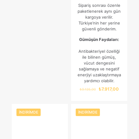
Sipariş sonrası özenle
paketlenerek aynı gün
kargoya verilir.
Türkiye’nin her yerine
güvenli gönderim.
Gümüşün Faydaları:
Antibakteriyel özelliği
ile bilinen gümüş,
vücut dengesini
sağlamaya ve negatif
enerjiyi uzaklaştırmaya
yardımcı olabilir.
Orijinal
Şu
₺
7.917,00
₺
9.135,00
fiyat:
andaki
₺9.135,00.
fiyat:
₺7.917,00.
İNDIRIMDE
İNDIRIMDE