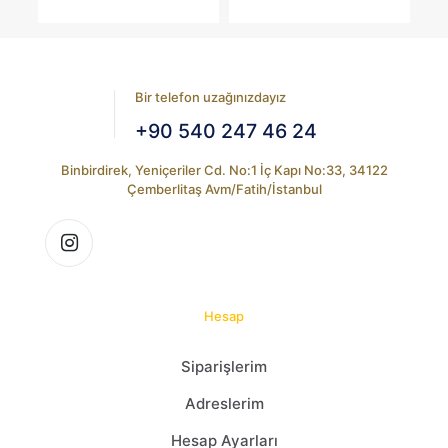
₺10.080,00.
andaki
fiyat:
₺8.736,00.
Bir telefon uzağınızdayız
+90 540 247 46 24
Binbirdirek, Yeniçeriler Cd. No:1 İç Kapı No:33, 34122
Çemberlitaş Avm/Fatih/İstanbul
Hesap
Siparişlerim
Adreslerim
Hesap Ayarları