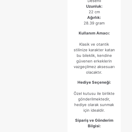
İsim
*
Desenli
Uzunluk:
22 cm
E-
Ağırlık:
posta
*
28.39 gram
Daha sonraki yorumlarımda kullanılması için adım, e-posta
Kullanım Amacı:
adresim ve site adresim bu tarayıcıya kaydedilsin.
Klasik ve otantik
stilinize karakter katan
bu bileklik, kendine
güvenen erkeklerin
vazgeçilmez aksesuarı
olacaktır.
Hediye Seçeneği:
Özel kutusu ile birlikte
gönderilmektedir,
hediye olarak sunmak
için idealdir.
Sipariş ve Gönderim
Bilgisi: