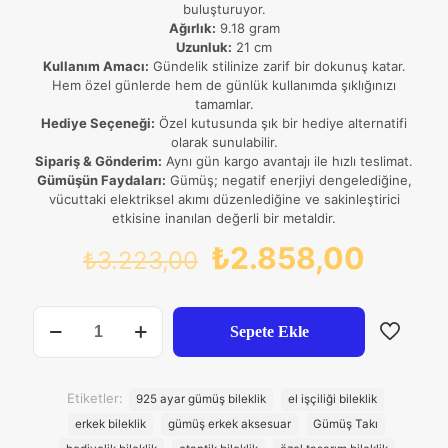
buluşturuyor.
Ağırlık:
9.18 gram
Uzunluk:
21 cm
Kullanım Amacı:
Gündelik stilinize zarif bir dokunuş katar.
Hem özel günlerde hem de günlük kullanımda şıklığınızı
tamamlar.
Hediye Seçeneği:
Özel kutusunda şık bir hediye alternatifi
olarak sunulabilir.
Sipariş & Gönderim:
Aynı gün kargo avantajı ile hızlı teslimat.
Gümüşün Faydaları:
Gümüş; negatif enerjiyi dengelediğine,
vücuttaki elektriksel akımı düzenlediğine ve sakinleştirici
etkisine inanılan değerli bir metaldir.
Orijinal
Şu
₺
2.858,00
₺
3.223,00
fiyat:
andak
₺3.223,00.
fiyat:
Selçuklu
Sepete Ekle
Motifli
₺2.85
Örgü
Detaylı
925
Etiketler:
925 ayar gümüş bileklik
el işçiliği bileklik
Ayar
erkek bileklik
gümüş erkek aksesuar
Gümüş Takı
Gümüş
Erkek