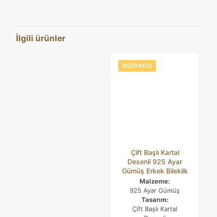
Boyutlar
21 cm
“Selçuklu Motifli Örgü Detaylı 925
Ayar Gümüş Erkek Bileklik” için yorum
İlgili ürünler
yapan ilk kişi siz olun
E-posta adresiniz yayınlanmayacak.
Gerekli alanlar
*
ile
İNDIRIMDE
işaretlenmişlerdir
Derecelendirmeniz
*
Çift Başlı Kartal
Desenli 925 Ayar
Gümüş Erkek Bileklik
Malzeme:
925 Ayar Gümüş
Tasarım:
Çift Başlı Kartal