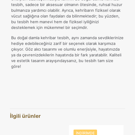
tesbih, sadece bir aksesuar olmanın ötesinde, ruhsal huzur
bulmanıza yardımcı olabilir. Ayrıca, kehribarın fiziksel olarak
vücut sağlığına olan faydaları da bilinmektedir; bu yüzden,
bu tesbih hem manevi hem de fiziksel iyiliğinizi
desteklemek için mükemmel bir seçimdir.
Bu doğal damla kehribar tesbih, aynı zamanda sevdiklerinize
hediye edebileceğiniz zarif bir seçenek olarak karşımıza
çıkıyor. Göz alıcı tasarımı ve olumlu enerjisiyle, hayatınızda
ya da çevrenizdekilerin hayatında bir fark yaratabilir. Kaliteli
ve estetik tasarım arayışındaysanız, bu tesbih tam size
göre!
Değerlendirmeler
Ağırlık
22,65 kg
Henüz değerlendirme yapılmadı.
Boyutlar
27 × 8 × 8 cm
“Kare Kesim Damla Kehribar 925 Ayar
Gümüş Püsküllü Tesbih” için yorum
İlgili ürünler
yapan ilk kişi siz olun
E-posta adresiniz yayınlanmayacak.
Gerekli alanlar
*
ile
İNDIRIMDE