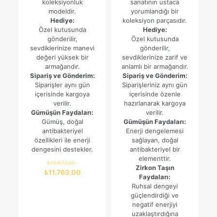
koleksiyonluk
sanatının ustaca
modeldir.
yorumlandığı bir
Hediye:
koleksiyon parçasıdır.
Özel kutusunda
Hediye:
gönderilir,
Özel kutusunda
sevdiklerinize manevi
gönderilir,
değeri yüksek bir
sevdiklerinize zarif ve
armağandır.
anlamlı bir armağandır.
Sipariş ve Gönderim:
Sipariş ve Gönderim:
Siparişler aynı gün
Siparişleriniz aynı gün
içerisinde kargoya
içerisinde özenle
verilir.
hazırlanarak kargoya
Gümüşün Faydaları:
verilir.
Gümüş, doğal
Gümüşün Faydaları:
antibakteriyel
Enerji dengelemesi
özellikleri ile enerji
sağlayan, doğal
dengesini destekler.
antibakteriyel bir
elementtir.
Orijinal
₺
13.573,00
Zirkon Taşın
fiyat:
Şu
₺
11.763,00
Faydaları:
₺13.573,00.
andaki
Ruhsal dengeyi
fiyat:
güçlendirdiği ve
₺11.763,00.
negatif enerjiyi
uzaklaştırdığına