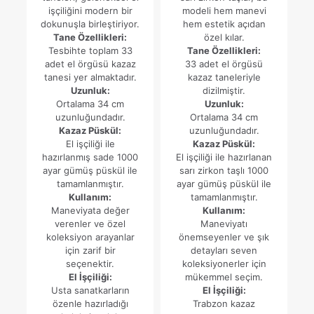
işçiliğini modern bir
modeli hem manevi
dokunuşla birleştiriyor.
hem estetik açıdan
Tane Özellikleri:
özel kılar.
Tesbihte toplam 33
Tane Özellikleri:
adet el örgüsü kazaz
33 adet el örgüsü
tanesi yer almaktadır.
kazaz taneleriyle
Uzunluk:
dizilmiştir.
Ortalama 34 cm
Uzunluk:
uzunluğundadır.
Ortalama 34 cm
Kazaz Püskül:
uzunluğundadır.
El işçiliği ile
Kazaz Püskül:
hazırlanmış sade 1000
El işçiliği ile hazırlanan
ayar gümüş püskül ile
sarı zirkon taşlı 1000
tamamlanmıştır.
ayar gümüş püskül ile
Kullanım:
tamamlanmıştır.
Maneviyata değer
Kullanım:
verenler ve özel
Maneviyatı
koleksiyon arayanlar
önemseyenler ve şık
için zarif bir
detayları seven
seçenektir.
koleksiyonerler için
El İşçiliği:
mükemmel seçim.
Usta sanatkarların
El İşçiliği:
özenle hazırladığı
Trabzon kazaz