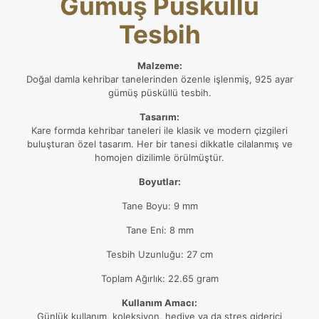
Gümüş Püsküllü
Tesbih
Malzeme:
Doğal damla kehribar tanelerinden özenle işlenmiş, 925 ayar
gümüş püsküllü tesbih.
Tasarım:
Kare formda kehribar taneleri ile klasik ve modern çizgileri
buluşturan özel tasarım. Her bir tanesi dikkatle cilalanmış ve
homojen dizilimle örülmüştür.
Boyutlar:
Tane Boyu: 9 mm
Tane Eni: 8 mm
Tesbih Uzunluğu: 27 cm
Toplam Ağırlık: 22.65 gram
Kullanım Amacı:
Günlük kullanım, koleksiyon, hediye ya da stres giderici