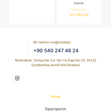
inanılır.
Orijinal
₺
13.573,00
fiyat:
Şu
₺
11.763,00
₺13.573,00.
andaki
fiyat:
₺11.763,00.
Bir telefon uzağınızdayız
+90 540 247 46 24
Binbirdirek, Yeniçeriler Cd. No:1 İç Kapı No:33, 34122
Çemberlitaş Avm/Fatih/İstanbul
Hesap
Siparişlerim