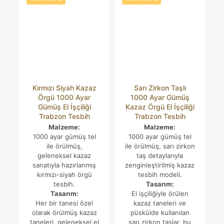
Kırmızı Siyah Kazaz
Sarı Zirkon Taşlı
Örgü 1000 Ayar
1000 Ayar Gümüş
Gümüş El İşçiliği
Kazaz Örgü El İşçiliği
Trabzon Tesbih
Trabzon Tesbih
Malzeme:
Malzeme:
1000 ayar gümüş tel
1000 ayar gümüş tel
ile örülmüş,
ile örülmüş, sarı zirkon
geleneksel kazaz
taş detaylarıyla
sanatıyla hazırlanmış
zenginleştirilmiş kazaz
kırmızı-siyah örgü
tesbih modeli.
tesbih.
Tasarım:
Tasarım:
El işçiliğiyle örülen
Her bir tanesi özel
kazaz taneleri ve
olarak örülmüş kazaz
püskülde kullanılan
taneleri, geleneksel el
sarı zirkon taşlar, bu