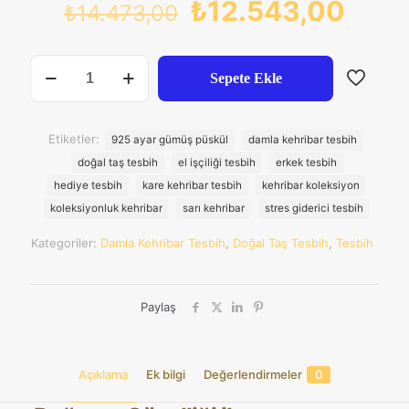
Orijinal
Şu
₺
12.543,00
₺
14.473,00
fiyat:
anda
₺14.473,00.
fiyat:
Kare
Sepete Ekle
Kesim
₺12.
Damla
Kehribar
925
Etiketler:
925 ayar gümüş püskül
damla kehribar tesbih
Ayar
doğal taş tesbih
el işçiliği tesbih
erkek tesbih
Gümüş
Püsküllü
hediye tesbih
kare kehribar tesbih
kehribar koleksiyon
Tesbih
koleksiyonluk kehribar
sarı kehribar
stres giderici tesbih
adet
Kategoriler:
Damla Kehribar Tesbih
,
Doğal Taş Tesbih
,
Tesbih
Paylaş
Açıklama
Ek bilgi
Değerlendirmeler
0