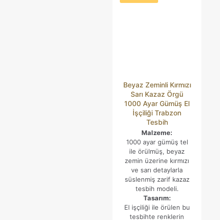
işaretlenmişlerdir
Derecelendirmeniz
*
Beyaz Zeminli Kırmızı
Sarı Kazaz Örgü
1000 Ayar Gümüş El
İşçiliği Trabzon
Tesbih
Malzeme:
1000 ayar gümüş tel
İsim
*
ile örülmüş, beyaz
zemin üzerine kırmızı
ve sarı detaylarla
E-
süslenmiş zarif kazaz
posta
*
tesbih modeli.
Daha sonraki yorumlarımda kullanılması için adım, e-posta
Tasarım:
adresim ve site adresim bu tarayıcıya kaydedilsin.
El işçiliği ile örülen bu
tesbihte renklerin