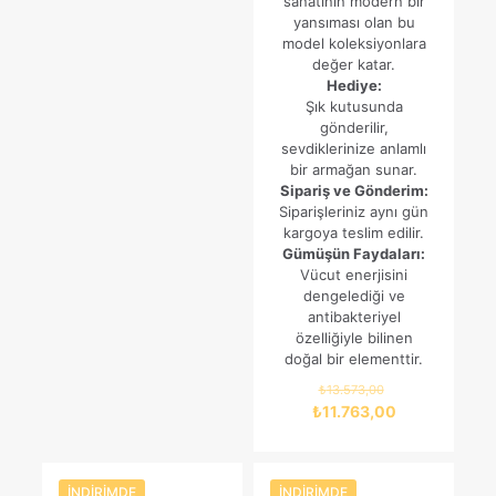
sanatının modern bir
yansıması olan bu
model koleksiyonlara
değer katar.
Hediye:
Şık kutusunda
gönderilir,
sevdiklerinize anlamlı
bir armağan sunar.
Sipariş ve Gönderim:
Siparişleriniz aynı gün
kargoya teslim edilir.
Gümüşün Faydaları:
Vücut enerjisini
dengelediği ve
antibakteriyel
özelliğiyle bilinen
doğal bir elementtir.
Orijinal
₺
13.573,00
fiyat:
Şu
₺
11.763,00
₺13.573,00.
andaki
fiyat:
₺11.763,00.
İNDIRIMDE
İNDIRIMDE