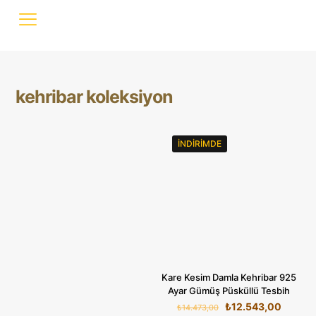
kehribar koleksiyon
İNDIRIMDE
Kare Kesim Damla Kehribar 925
Ayar Gümüş Püsküllü Tesbih
Orijinal
Şu
₺
12.543,00
₺
14.473,00