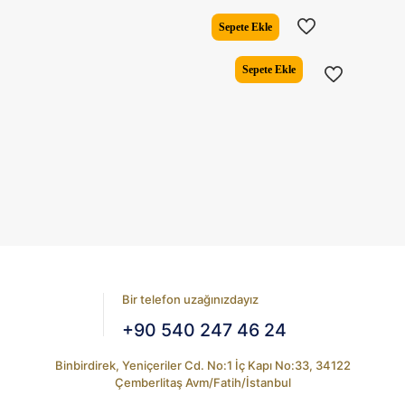
fiyat:
andaki
₺14.473,00.
fiyat:
Sepete Ekle
₺12.54
Sepete Ekle
Bir telefon uzağınızdayız
+90 540 247 46 24
Binbirdirek, Yeniçeriler Cd. No:1 İç Kapı No:33, 34122
Çemberlitaş Avm/Fatih/İstanbul