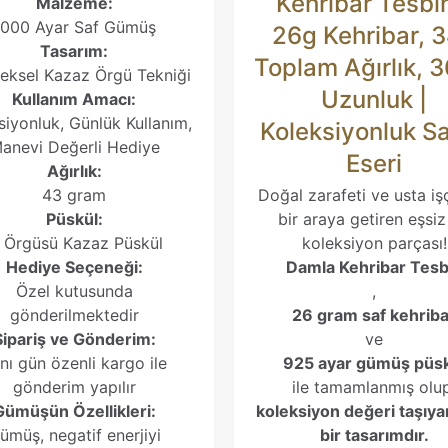
Kehribar Tesbi
Malzeme:
ilsin.
1000 Ayar Saf Gümüş
26g Kehribar, 
Tasarım:
Toplam Ağırlık, 
eksel Kazaz Örgü Tekniği
Uzunluk |
Kullanım Amacı:
siyonluk, Günlük Kullanım,
Koleksiyonluk S
anevi Değerli Hediye
Eseri
Ağırlık:
43 gram
Doğal zarafeti ve usta işç
Püskül:
bir araya getiren eşsiz
l Örgüsü Kazaz Püskül
koleksiyon parçası!
Hediye Seçeneği:
Damla Kehribar Tesb
Özel kutusunda
,
gönderilmektedir
26 gram saf kehriba
Sipariş ve Gönderim:
ve
nı gün özenli kargo ile
925 ayar gümüş püs
gönderim yapılır
ile tamamlanmış olu
Gümüşün Özellikleri:
koleksiyon değeri taşıya
ümüş, negatif enerjiyi
bir tasarımdır.