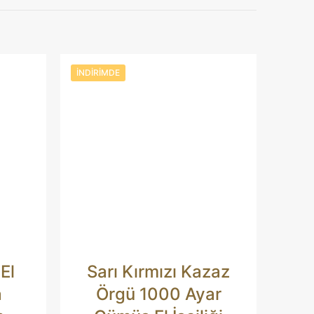
Uzunluk, 11mm
: 925 Ayar Gümüş
uk Özel
ü: Damla Kehribar
İşçilik: El Yapımı
 / Günlük Kullanım
İNDIRIMDE
Koleksiyon Kutusu
 El
Sarı Kırmızı Kazaz
aki yorumlarımda
çin adım, e-posta
a
Örgü 1000 Ayar
te adresim bu