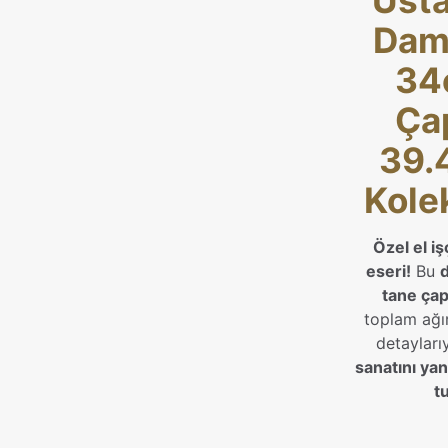
Usta
Daml
34
Çap
39.
Kole
Özel el iş
eseri!
Bu
tane çap
toplam ağır
detayları
sanatını yan
t