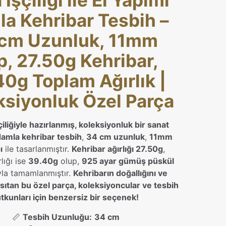
 İşçiliği ile El Yapımı
a Kehribar Tesbih –
cm Uzunluk, 11mm
, 27.50g Kehribar,
40g Toplam Ağırlık |
ksiyonluk Özel Parça
çiliğiyle hazırlanmış, koleksiyonluk bir sanat
damla kehribar tesbih
,
34 cm uzunluk
,
11mm
ı
ile tasarlanmıştır.
Kehribar ağırlığı 27.50g
,
lığı ise
39.40g
olup,
925 ayar gümüş püskül
yla tamamlanmıştır.
Kehribarın doğallığını ve
sıtan bu özel parça, koleksiyoncular ve tesbih
utkunları için benzersiz bir seçenek!
📏
Tesbih Uzunluğu:
34 cm