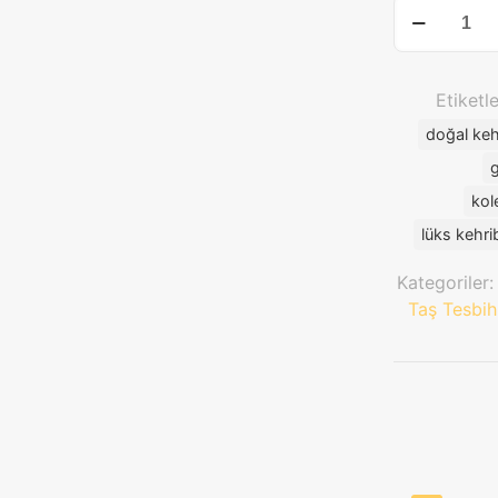
Usta
İşçiliği
ile
El
Etiketl
Yapımı
doğal keh
Damla
Kehribar
Tesbih
kol
–
lüks kehri
34cm
Uzunluk,
Kategoriler
11mm
Taş Tesbih
Çap,
27.50g
Kehribar,
39.40g
Toplam
Ağırlık
|