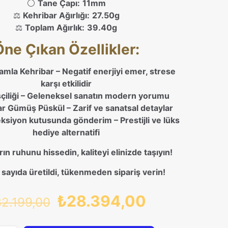
⚪
Tane Çapı:
11mm
⚖️
Kehribar Ağırlığı:
27.50g
⚖️
Toplam Ağırlık:
39.40g
Öne Çıkan Özellikler:
mla Kehribar – Negatif enerjiyi emer, strese
karşı etkilidir
şçiliği – Geleneksel sanatın modern yorumu
r Gümüş Püskül – Zarif ve sanatsal detaylar
ksiyon kutusunda gönderim – Prestijli ve lüks
hediye alternatifi
ın ruhunu hissedin, kaliteyi elinizde taşıyın!
lı sayıda üretildi, tükenmeden sipariş verin!
Orijinal
Şu
₺
28.394,00
2.199,00
fiyat:
andaki