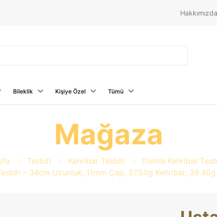
Hakkımızd
Bileklik
Kişiye Özel
Tümü
Mağaza
yfa
Tesbih
Kehribar Tesbih
Damla Kehribar Tesb
r Tesbih – 34cm Uzunluk, 11mm Çap, 27.50g Kehribar, 39.40g