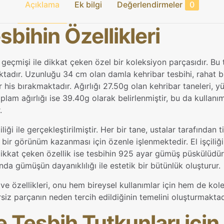
Açıklama
Ek bilgi
Değerlendirmeler
0
Koleksiyonl
Özel
bihin Özellikleri
Parça
adet
 geçmişi ile dikkat çeken özel bir koleksiyon parçasıdır. Bu 
ktadır. Uzunluğu 34 cm olan damla kehribar tesbihi, rahat 
r his bırakmaktadır. Ağırlığı 27.50g olan kehribar taneleri, y
plam ağırlığı ise 39.40g olarak belirlenmiştir, bu da kullanım
.
i ile gerçekleştirilmiştir. Her bir tane, ustalar tarafından ti
bir görünüm kazanması için özenle işlenmektedir. El işçiliğ
dikkat çeken özellik ise tesbihin 925 ayar gümüş püskülüdür
a gümüşün dayanıklılığı ile estetik bir bütünlük oluşturur.
e özellikleri, onu hem bireysel kullanımlar için hem de koleks
siz parçanın neden tercih edildiğinin temelini oluşturmaktad
e Tesbih Tutkunları içi