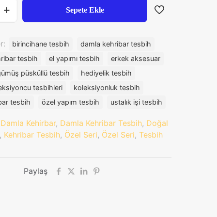
₺32.199,00.
fiyat:
Sepete Ekle
₺28.394,00
er:
birincihane tesbih
damla kehribar tesbih
ribar tesbih
el yapımı tesbih
erkek aksesuar
gümüş püsküllü tesbih
hediyelik tesbih
eksiyoncu tesbihleri
koleksiyonluk tesbih
bar tesbih
özel yapım tesbih
ustalık işi tesbih
:
Damla Kehirbar
,
Damla Kehribar Tesbih
,
Doğal
,
Kehribar Tesbih
,
Özel Seri
,
Özel Seri
,
Tesbih
Paylaş