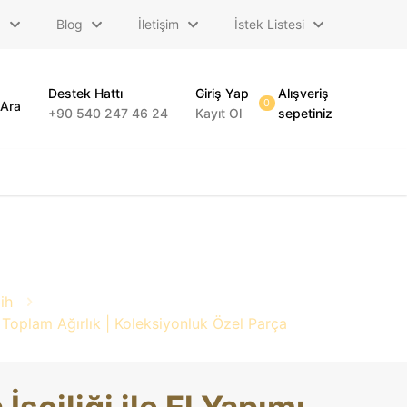
a
Blog
İletişim
İstek Listesi
Destek Hattı
Giriş Yap
Alışveriş
0
Ara
+90 540 247 46 24
Kayıt Ol
sepetiniz
ih
 Toplam Ağırlık | Koleksiyonluk Özel Parça