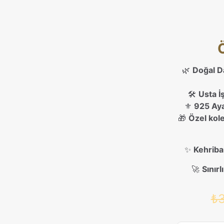
🌿
Doğal Da
🛠️
Usta İ
⚜️
925 Aya
🎁
Özel kole
✨
Kehribar
🚀
Sınır
₺
3