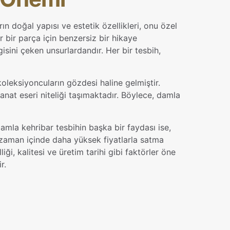
ın doğal yapısı ve estetik özellikleri, onu özel
r bir parça için benzersiz bir hikaye
gisini çeken unsurlardandır. Her bir tesbih,
oleksiyoncuların gözdesi haline gelmiştir.
nat eseri niteliği taşımaktadır. Böylece, damla
Damla kehribar tesbihin başka bir faydası ise,
ı zaman içinde daha yüksek fiyatlarla satma
iği, kalitesi ve üretim tarihi gibi faktörler öne
r.
Uzunluk: 34 cm
Tane Çapı: 11 mm
r Ağırlığı: 27.50 g
 Ağırlık: 39.40 g