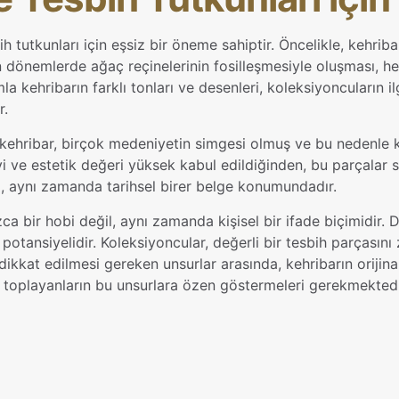
 tutkunları için eşsiz bir öneme sahiptir. Öncelikle, kehribar
en dönemlerde ağaç reçinelerinin fosilleşmesiyle oluşması, he
la kehribarın farklı tonları ve desenleri, koleksiyoncuların il
r.
 kehribar, birçok medeniyetin simgesi olmuş ve bu nedenle k
ve estetik değeri yüksek kabul edildiğinden, bu parçalar sa
il, aynı zamanda tarihsel birer belge konumundadır.
ca bir hobi değil, aynı zamanda kişisel bir ifade biçimidir. 
otansiyelidir. Koleksiyoncular, değerli bir tesbih parçasın
dikkat edilmesi gereken unsurlar arasında, kehribarın orijinall
 toplayanların bu unsurlara özen göstermeleri gerekmektedi
Değerlendirmeler
irme yapılmadı.
Kehriba
Toplam