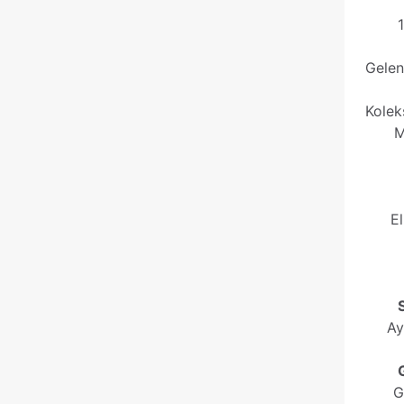
tarayıcıya kayded
Gelen
Kolek
M
E
Ay
G