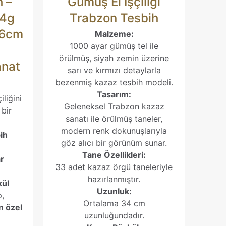
h –
Gümüş El İşçiliği
34g
Trabzon Tesbih
36cm
Malzeme:
1000 ayar gümüş tel ile
örülmüş, siyah zemin üzerine
anat
sarı ve kırmızı detaylarla
bezenmiş kazaz tesbih modeli.
Tasarım:
iliğini
Geleneksel Trabzon kazaz
 bir
sanatı ile örülmüş taneler,
modern renk dokunuşlarıyla
ih
göz alıcı bir görünüm sunar.
Tane Özellikleri:
r
33 adet kazaz örgü taneleriyle
hazırlanmıştır.
kül
Uzunluk:
p,
Ortalama 34 cm
n özel
uzunluğundadır.