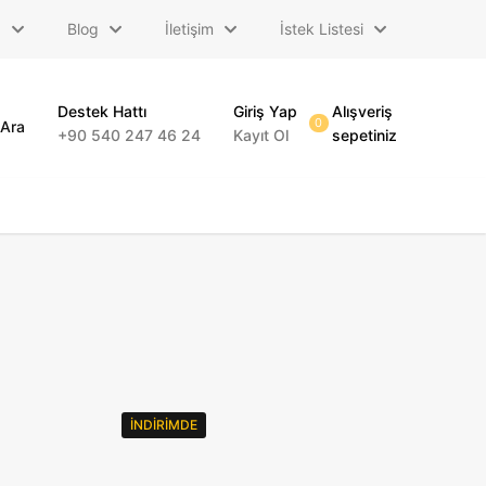
a
Blog
İletişim
İstek Listesi
Destek Hattı
Giriş Yap
Alışveriş
0
Ara
+90 540 247 46 24
Kayıt Ol
sepetiniz
İNDIRIMDE