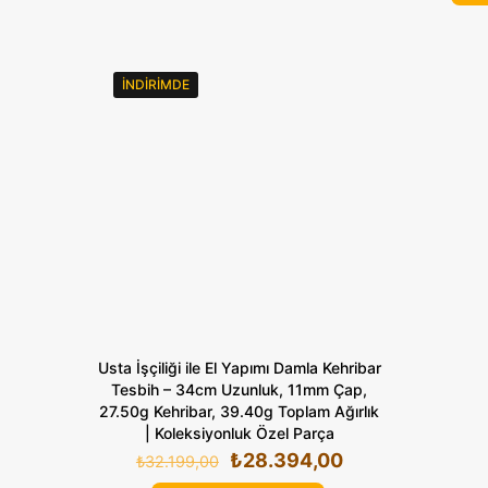
İNDIRIMDE
Usta İşçiliği ile El Yapımı Damla Kehribar
Tesbih – 34cm Uzunluk, 11mm Çap,
27.50g Kehribar, 39.40g Toplam Ağırlık
| Koleksiyonluk Özel Parça
Orijinal
Şu
₺
28.394,00
₺
32.199,00
fiyat:
andaki