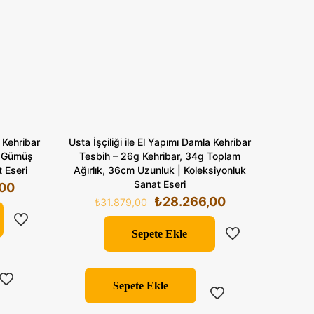
a Kehribar
Usta İşçiliği ile El Yapımı Damla Kehribar
g Gümüş
Tesbih – 26g Kehribar, 34g Toplam
 Eseri
Ağırlık, 36cm Uzunluk | Koleksiyonluk
Sanat Eseri
Şu
,00
Orijinal
Şu
₺
28.266,00
andaki
₺
31.879,00
fiyat:
andaki
00.
fiyat:
₺31.879,00.
fiyat:
Sepete Ekle
₺27.753,00.
₺28.266,00.
Sepete Ekle