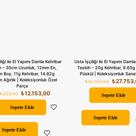
liği ile El Yapımı Damla Kehribar
Usta İşçiliği ile El Yapımı Daml
h – 30cm Uzunluk, 12mm En,
Tesbih – 20g Kehribar, 9.65
 Boy, 11g Kehribar, 14.82g
Püskül | Koleksiyonluk Sanat
 Ağırlık | Koleksiyonluk Özel
Orijinal
₺
27.753
₺
32.399,00
Parça
fiyat:
Orijinal
Şu
₺
12.153,00
4.023,00
₺32.399,
Sepete Ekle
fiyat:
andaki
₺14.023,00.
fiyat:
Sepete Ekle
₺12.153,00.
Sepete Ekle
Sepete Ekle