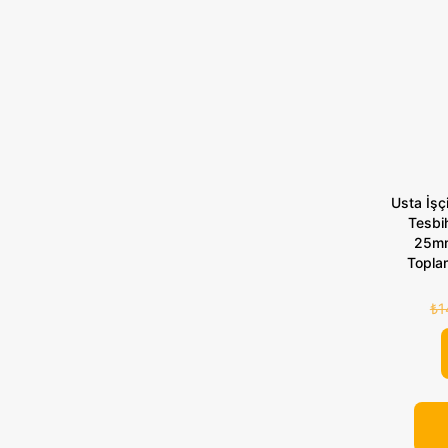
Usta İşçi
Tesbi
25mm
Toplam
₺
1