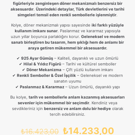
figürleriyle zenginleşen döner mekanizmalı benzersiz bir
aksesuardır
.
Üzerindeki detaylar, Türk devletlerini ve tarihi
simgeleri temsil eden renkli sembollerle işlenmiştir
.
Kolye, döner mekanizmalı yapısı sayesinde
iki farklı yüzüyle
kullanım imkanı sunar
. Paslanmaz ve kararmaz yapısıyla
uzun yıllar boyunca parlaklığını korur.
Geleneksel ve modern
sanatı birleştiren bu tasarım, hem şıklığı hem de anlamı bir
araya getiren mükemmel bir aksesuardır.
✔
925 Ayar Gümüş
– Kaliteli, dayanıklı ve uzun ömürlü
✔
Hilal & Yıldız Figürü
– Tarihi ve kültürel semboller
✔
Döner Mekanizma
– Çift yüzlü kullanım imkanı
✔
Renkli Semboller & Özel İşçilik
– Geleneksel ve modern
sanatın uyumu
✔
Paslanmaz & Kararmaz
– Uzun ömürlü, dayanıklı yapı
Bu kolye,
tarih ve sembollerle anlam kazanmış aksesuarları
sevenler için mükemmel bir seçimdir
. Kendiniz veya
sevdikleriniz için
benzersiz ve anlam dolu bir hediye
olarak
tercih edebilirsiniz.
Orijinal
Şu
₺
14.233,00
₺
16.423,00