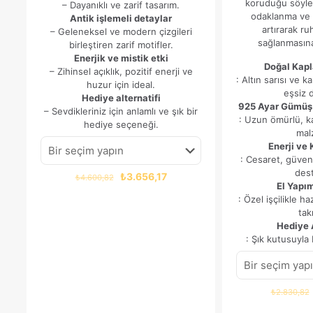
koruduğu söyle
– Dayanıklı ve zarif tasarım.
odaklanma ve
Antik işlemeli detaylar
artırarak r
– Geleneksel ve modern çizgileri
sağlanmasına
birleştiren zarif motifler.
Enerjik ve mistik etki
Doğal Kapl
– Zihinsel açıklık, pozitif enerji ve
: Altın sarısı ve 
huzur için ideal.
eşsiz 
Hediye alternatifi
925 Ayar Gümüş 
– Sevdikleriniz için anlamlı ve şık bir
: Uzun ömürlü, kal
hediye seçeneği.
mal
Enerji ve
: Cesaret, güven
dest
Orijinal
Şu
₺
3.656,17
₺
4.600,82
El Yapı
fiyat:
andaki
: Özel işçilikle ha
₺4.600,82.
fiyat:
takı
₺3.656,17.
Hediye A
: Şık kutusuyla b
₺
2.830,82