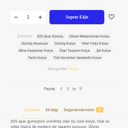
fiyat:
anda
₺16.423,00.
fiyat:
925
Sepete Ekle
Ayar
₺14.
Gümüş
Hilal
ve
Etiketler:
925 Ayar Gümüş
Döner Mekanizmalı Kolye
Yıldız
Gümüş Aksesuar
Gümüş Kolye
Hilal Yıldız Kolye
Figürlü
Döner
Mine Kaplamalı Kolye
Özel Tasarım Kolye
Şık Kolye
Mekanizmalı
Tarihi Kolye
Türk Devletleri Sembollü Kolye
Kolye
adet
Kategoriler:
Kolye
Paylaş
Açıklama
Ek bilgi
Değerlendirmeler
0
925 ayar gümüşten üretilmiş olan bu özel kolye, hilal ve
yıldız figürü ile modern bir tasarım sunuyor. Döner