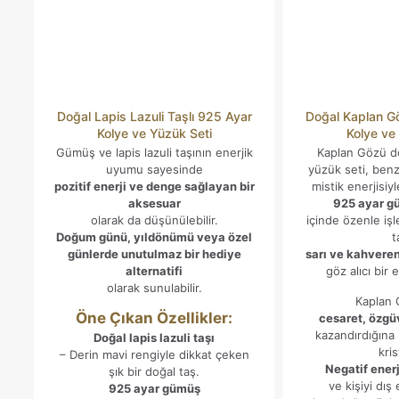
Doğal Lapis Lazuli Taşlı 925 Ayar
Doğal Kaplan G
Kolye ve Yüzük Seti
Kolye ve
Gümüş ve lapis lazuli taşının enerjik
Kaplan Gözü do
uyumu sayesinde
yüzük seti, benz
pozitif enerji ve denge sağlayan bir
mistik enerjisiyl
aksesuar
925 ayar g
olarak da düşünülebilir.
içinde özenle iş
Doğum günü, yıldönümü veya özel
t
günlerde unutulmaz bir hediye
sarı ve kahveren
alternatifi
göz alıcı bir 
olarak sunulabilir.
Kaplan 
Öne Çıkan Özellikler:
cesaret, özgü
kazandırdığına 
Doğal lapis lazuli taşı
kris
– Derin mavi rengiyle dikkat çeken
Negatif enerj
şık bir doğal taş.
ve kişiyi dış
925 ayar gümüş