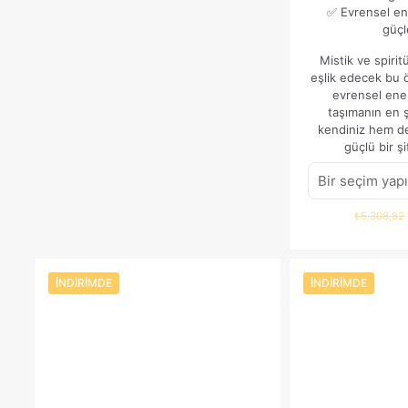
✅ Evrensel ene
güçl
Mistik ve spiri
eşlik edecek bu ö
evrensel ener
taşımanın en 
kendiniz hem de 
güçlü bir şi
₺
5.308,82
İNDIRIMDE
İNDIRIMDE