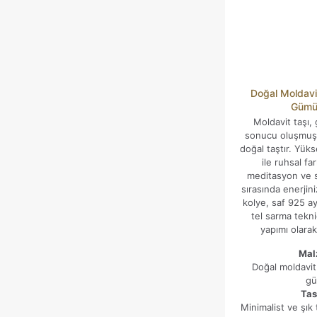
Doğal Moldavi
Gümü
Moldavit taşı,
İsim
*
sonucu oluşmuş 
doğal taştır. Yükse
E-
ile ruhsal fark
posta
*
meditasyon ve sp
sırasında enerjini
Daha sonraki yorumlarımda kullanılması için adım, e-posta
kolye, saf 925 a
adresim ve site adresim bu tarayıcıya kaydedilsin.
tel sarma tekniğ
yapımı olarak
Mal
Doğal moldavit
g
Tas
Minimalist ve şık 