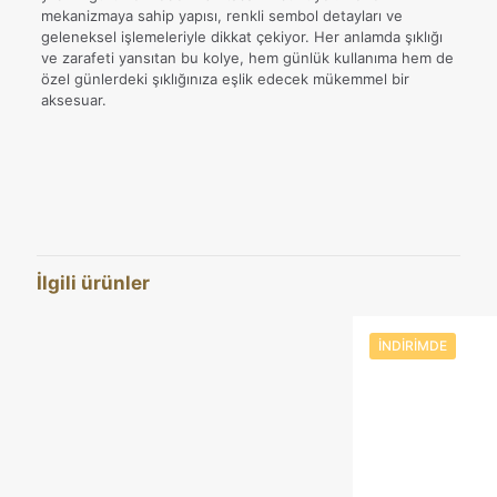
mekanizmaya sahip yapısı, renkli sembol detayları ve
geleneksel işlemeleriyle dikkat çekiyor. Her anlamda şıklığı
ve zarafeti yansıtan bu kolye, hem günlük kullanıma hem de
özel günlerdeki şıklığınıza eşlik edecek mükemmel bir
aksesuar.
Değerlendirmeler
Ağırlık
52 kg
Henüz değerlendirme yapılmadı.
Boyutlar
55 cm
“925 Ayar Gümüş Hilal ve Yıldız
Figürlü Döner Mekanizmalı Kolye” için
İlgili ürünler
yorum yapan ilk kişi siz olun
E-posta adresiniz yayınlanmayacak.
Gerekli alanlar
*
ile
İNDIRIMDE
işaretlenmişlerdir
Derecelendirmeniz
*