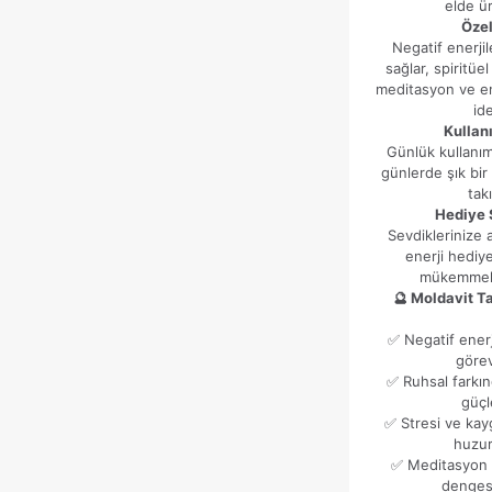
elde ür
Özel
Negatif enerji
sağlar, spiritüel 
meditasyon ve ene
ide
Kullan
Günlük kullanı
günlerde şık bir
takı
Hediye 
Sevdiklerinize a
enerji hediy
mükemmel 
🔮 Moldavit Ta
✅ Negatif enerj
görev
✅ Ruhsal farkınd
güçl
✅ Stresi ve kayg
huzuru
✅ Meditasyon 
dengesi