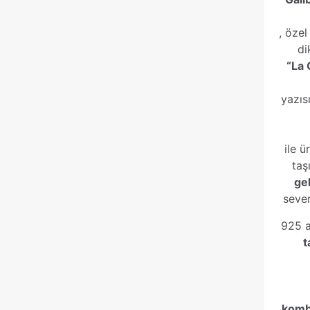
, özel
di
“La 
yazıs
ile ü
taş
ge
sever
925 a
t
komb