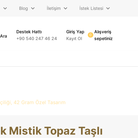
a
Blog
İletişim
İstek Listesi
Destek Hattı
Giriş Yap
Alışveriş
0
Ara
+90 540 247 46 24
Kayıt Ol
sepetiniz
çiliği, 42 Gram Özel Tasarım
k Mistik Topaz Taşlı