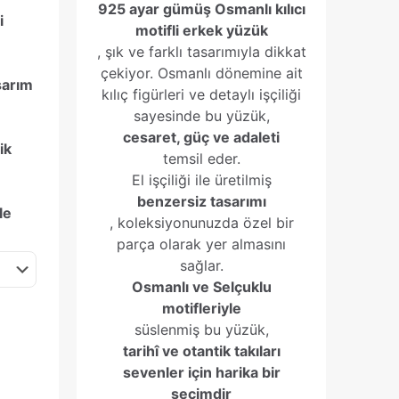
925 ayar gümüş Osmanlı kılıcı
i
motifli erkek yüzük
, şık ve farklı tasarımıyla dikkat
çekiyor. Osmanlı dönemine ait
sarım
kılıç figürleri ve detaylı işçiliği
sayesinde bu yüzük,
cesaret, güç ve adaleti
ik
temsil eder.
El işçiliği ile üretilmiş
benzersiz tasarımı
le
, koleksiyonunuzda özel bir
parça olarak yer almasını
sağlar.
Osmanlı ve Selçuklu
motifleriyle
süslenmiş bu yüzük,
tarihî ve otantik takıları
sevenler için harika bir
seçimdir