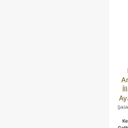
Derecelendirmen
İsim
*
A
tarayıcıya kayded
İl
Ay
Şıklı
Ke
Galib