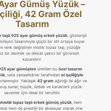
Ayar Gümüş Yüzük –
şçiliği, 42 Gram Özel
Tasarım
z taşlı 925 ayar gümüş erkek yüzük
, gösterişli
kileyici tasarımıyla güçlü bir stil ortaya koyar.
re renk değiştiren mistik topaz taşı, yüzüğe
z bir derinlik ve dikkat çekici bir görünüm
kazandırır.
925 ayar gümüşten
üretilen bu
özel tasarım
zük
, usta zanaatkârlar tarafından
el işçiliğiyle
zırlanmıştır. Yaklaşık
42 gram
ağırlığı ile ağır ve
uruş sunar; büyük, iddialı ve karakterli yüzük
sevenler için ideal bir tercihtir.
ği mistik topaz taşlı erkek gümüş yüzük
, hem
nluk hem de prestijli bir aksesuar olarak öne