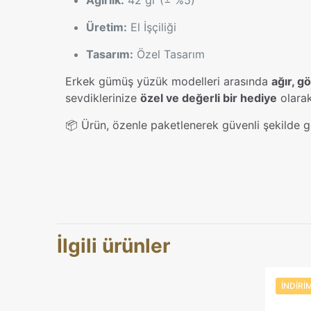
Ağırlık:
42 gr (± %5)
Üretim:
El İşçiliği
Tasarım:
Özel Tasarım
Erkek gümüş yüzük modelleri arasında
ağır, g
sevdiklerinize
özel ve değerli bir hediye
olarak
📦 Ürün, özenle paketlenerek güvenli şekilde g
Yüzük Ölçüsü
Henüz değerlend
“Erkek Mistik
İlgili ürünler
Özel Tasarım”
E-posta adresini
İNDIRI