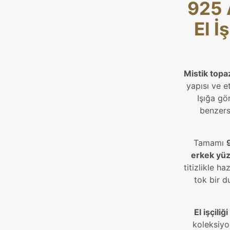
925 
El İ
Mistik topa
yapısı ve et
Işığa gö
benzersi
Tamamı
erkek yü
titizlikle ha
tok bir d
El işçili
koleksiyo