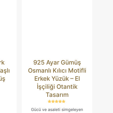
aki yorumlarımda
rk
925 Ayar Gümüş
çin adım, e-posta
te adresim bu
aşlı
Osmanlı Kılıcı Motifli
üş
Erkek Yüzük – El
İşçiliği Otantik
Tasarım
5 üzerinden
Gücü ve asaleti simgeleyen
5.00
oy aldı