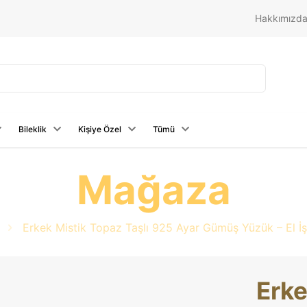
Hakkımızd
Bileklik
Kişiye Özel
Tümü
Mağaza
Erkek Mistik Topaz Taşlı 925 Ayar Gümüş Yüzük – El İş
Erke