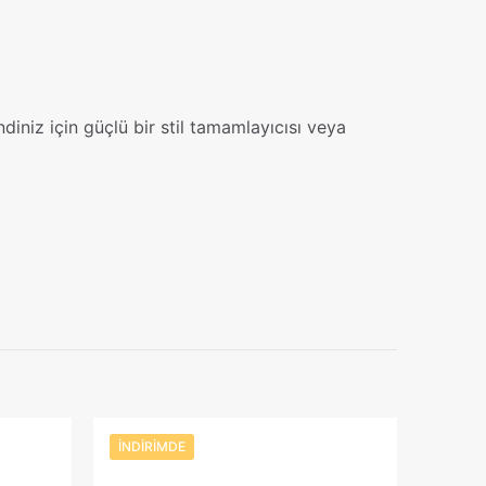
diniz için güçlü bir stil tamamlayıcısı veya
 28, 29, 30, 31, 32,
33
ği, 42 Gram
İNDIRIMDE