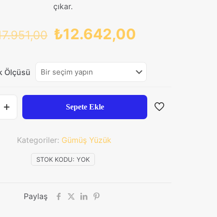
çıkar.
Orijinal
Şu
₺
12.642,00
17.951,00
fiyat:
andaki
₺17.951,00.
fiyat:
k Ölçüsü
₺12.642,00.
Sepete Ekle
Kategoriler:
Gümüş Yüzük
STOK KODU:
YOK
Paylaş