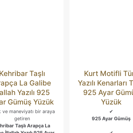
iz
*
E-
Daha sonr
Kehribar Taşlı
Kurt Motifli Tü
posta
*
kullanılması i
adresim ve si
rapça La Galibe
Yazılı Kenarları T
ilsin.
lallah Yazılı 925
925 Ayar Güm
ar Gümüş Yüzük
Yüzük
k ve maneviyatı bir araya
✔
getiren
925 Ayar Gümüş
hribar Taşlı Arapça La
e İllallah Yazılı 925 Ayar
✔