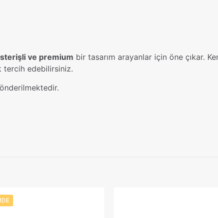
österişli ve premium
bir tasarım arayanlar için öne çıkar. Ken
 tercih edebilirsiniz.
önderilmektedir.
Değerlendirmeler
15, 16, 17, 18, 19, 20, 21, 22, 23, 24, 25, 26, 27,
irme yapılmadı.
 Topaz Taşlı 925 Ayar Gümüş Yüzük – El İşçili
 için yorum yapan ilk kişi siz olun
z yayınlanmayacak.
Gerekli alanlar
*
ile işaretlenmişlerdir
MDE