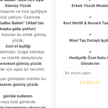
Gümüş Yüzük
Erkek Yüzük Model
 tasarımı ve ince işçiliğiyle
kkat çekiyor. Üzerinde
✔
Galibe İllallah” (Allah’tan
Kurt Motifi & Kenarlı Ta
başka galip yoktur)
ı bulunan bu erkek gümüş
✔
yüzük,
Mavi Taş Detaylı İşçil
özel el işçiliği
retilmiştir. Doğal kehribar
✔
ı ve otantik detaylarıyla
Hediyelik Özel Kutu i
leneksel gümüş yüzük
Gönderim
ler için eşsiz bir tercihtir.
yar gümüşten üretilen bu
₺
6.960,82
asarım gümüş yüzük
,
günlük kullanım
veya özel günlerde
in tamamlayıcı aksesuar