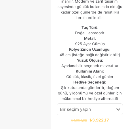
inanılır. Modern ve zarif tasarımı
sayesinde günlük kullanımda olduğu
kadar özel günlerde de rahatlıkla
tercih edilebilir.
Taş Türü:
Doğal Labradorit
Metal:
925 Ayar Gümüş
Kolye Zincir Uzunluğu:
45 cm (isteğe bağlı değiştirilebilir)
Yüzük Ölçüsü:
Ayarlanabilir seçenek mevcuttur
Kullanım Alanı:
Günlük, klasik, özel günler
Hediye Seçeneği:
Şık kutusunda gönderilir, doğum
günü, yıldönümü ve özel günler için
mükemmel bir hediye alternatifi
Orijinal
Şu
₺
3.922,17
₺
4.954,82
fiyat:
andaki