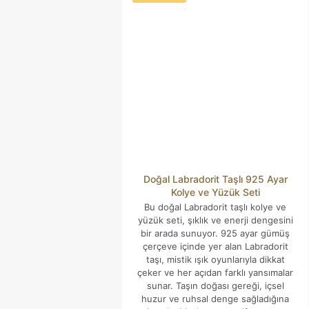
işaretlenmişlerdir
Derecelendirmeniz
*
Doğal Labradorit Taşlı 925 Ayar
Kolye ve Yüzük Seti
Bu doğal Labradorit taşlı kolye ve
İsim
*
yüzük seti, şıklık ve enerji dengesini
bir arada sunuyor. 925 ayar gümüş
E-
çerçeve içinde yer alan Labradorit
posta
*
taşı, mistik ışık oyunlarıyla dikkat
çeker ve her açıdan farklı yansımalar
Daha sonraki yorumlarımda kullanılması için adım, e-posta
sunar. Taşın doğası gereği, içsel
adresim ve site adresim bu tarayıcıya kaydedilsin.
huzur ve ruhsal denge sağladığına