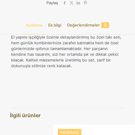
Paylaş
Açıklama
Ek bilgi
Değerlendirmeler
0
El yapımı işçiliğiyle özenle detaylandırılmış bu özel takı seti,
hem günlük kombinlerinize zarafet katmakta hem de özel
günlerinizde ışıltınızı tamamlamaktadır. Her parçanın
kendine has tasarımı, sizi her ortamda şık ve dikkat çekici
kılacak. Kaliteli malzemelerle üretilmiş bu set, zarif bir
dokunuşla stilinize renk katacak.
Değerlendirmeler
Ağırlık
12,31 kg
Henüz değerlendirme yapılmadı.
14, 15, 16, 17, 18, 19, 20, 21,
Yüzük Ölçüsü
22, 23
“Kehribar Doğal Taş 925 Ayar Kolye ve
Yüzük Set” için yorum yapan ilk kişi siz
İlgili ürünler
olun
E-posta adresiniz yayınlanmayacak.
Gerekli alanlar
*
ile
İNDIRIMDE