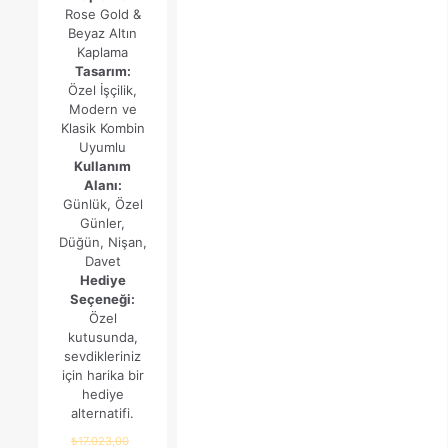
Rose Gold &
₺4.600,82.
fiyat:
Beyaz Altın
₺3.656,17.
Kaplama
Tasarım:
Özel İşçilik,
Modern ve
Klasik Kombin
Uyumlu
Kullanım
Alanı:
Günlük, Özel
Günler,
Düğün, Nişan,
Davet
Hediye
Seçeneği:
Özel
kutusunda,
sevdikleriniz
için harika bir
hediye
alternatifi.
Orijinal
₺
17.023,00