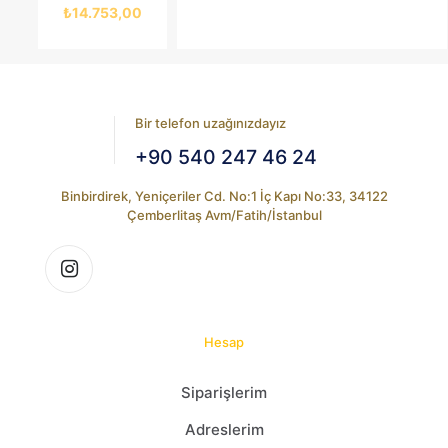
fiyat:
Şu
₺
14.753,00
₺17.023,00.
andaki
fiyat:
₺14.753,00.
Bir telefon uzağınızdayız
+90 540 247 46 24
Binbirdirek, Yeniçeriler Cd. No:1 İç Kapı No:33, 34122
Çemberlitaş Avm/Fatih/İstanbul
Hesap
Siparişlerim
Adreslerim