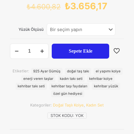
Orijinal
Şu
₺
3.656,17
₺
4.600,82
fiyat:
andak
₺4.600,82.
fiyat:
Yüzük Ölçüsü
₺3.656
Kehribar
Sepete Ekle
Doğal
Taş
925
Ayar
Etiketler:
925 Ayar Gümüş
doğal taş takı
el yapımı kolye
Kolye
enerji veren taşlar
kadın takı seti
kehribar kolye
ve
Yüzük
kehribar takı seti
kehribar taşı faydaları
kehribar yüzük
Set
özel gün hediyesi
adet
Kategoriler:
Doğal Taşlı Kolye
,
Kadın Set
STOK KODU:
YOK