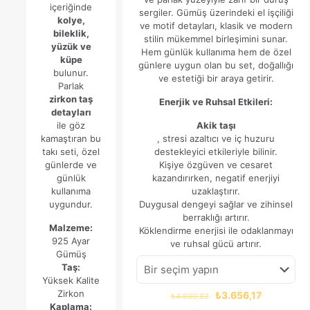
içeriğinde
sergiler. Gümüş üzerindeki el işçiliği
kolye,
ve motif detayları, klasik ve modern
bileklik,
stilin mükemmel birleşimini sunar.
yüzük ve
Hem günlük kullanıma hem de özel
küpe
günlere uygun olan bu set, doğallığı
bulunur.
ve estetiği bir araya getirir.
Parlak
zirkon taş
Enerjik ve Ruhsal Etkileri:
detayları
ile göz
Akik taşı
kamaştıran bu
, stresi azaltıcı ve iç huzuru
takı seti, özel
destekleyici etkileriyle bilinir.
günlerde ve
Kişiye özgüven ve cesaret
günlük
kazandırırken, negatif enerjiyi
kullanıma
uzaklaştırır.
uygundur.
Duygusal dengeyi sağlar ve zihinsel
berraklığı artırır.
Malzeme:
Köklendirme enerjisi ile odaklanmayı
925 Ayar
ve ruhsal gücü artırır.
Gümüş
Taş:
Yüksek Kalite
Zirkon
Orijinal
Şu
₺
3.656,17
₺
4.600,82
Kaplama:
fiyat:
andaki