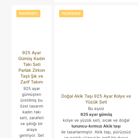
₺4.954,82.
fiyat:
₺3.922,17.
İNDIRIMDE
İNDIRIMDE
925 Ayar
Gümüş Kadın
Takı Seti
Parlak Zirkon
Taşlı Şık ve
Zarif Takım
925 ayar
gümüşten
Doğal Akik Taşı 925 Ayar Kolye ve
üretilmiş bu
Yüzük Seti
özel tasarım
Bu eşsiz
kadın takı
925 ayar gümüş
seti, zarafeti
kolye ve yüzük seti, sıcak ve doğal
ve şıklığı bir
turuncu-kırmızı Akik taşı
araya
ile tasarlanmıştır. Akik taşı, pürüzsüz
getiriyor. Set
ve parlak yüzeyiyle zarif bir duruş