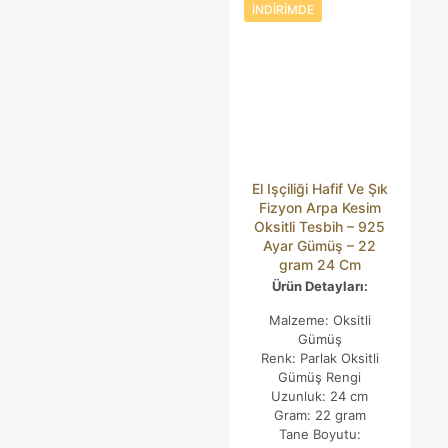
İNDIRIMDE
E-posta adresiniz yayınlanmayacak.
Gerekli alanlar
*
ile
işaretlenmişlerdir
Derecelendirmeniz
*
El Işçiliği Hafif Ve Şık
Fizyon Arpa Kesim
Oksitli Tesbih – 925
Ayar Gümüş – 22
gram 24 Cm
Ürün Detayları:
Malzeme: Oksitli
Gümüş
İsim
*
Renk: Parlak Oksitli
Gümüş Rengi
E-
Uzunluk: 24 cm
posta
*
Gram: 22 gram
Tane Boyutu:
Daha sonraki yorumlarımda kullanılması için adım, e-posta