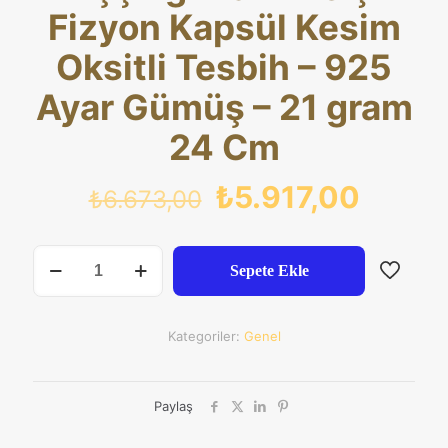
Fizyon Kapsül Kesim
Oksitli Tesbih – 925
Ayar Gümüş – 21 gram
24 Cm
Orijinal
Şu
₺
5.917,00
₺
6.673,00
fiyat:
andak
₺6.673,00.
fiyat:
El
Sepete Ekle
Işçiliği
₺5.917
Hafif
Ve
Şık
Kategoriler:
Genel
Fizyon
Kapsül
Kesim
Oksitli
Paylaş
Tesbih
-