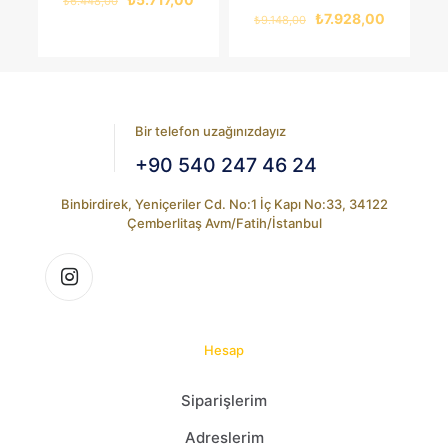
₺
6.448,00
fiyat:
andaki
Orijinal
Şu
₺
7.928,00
₺
9.148,00
₺6.448,00.
fiyat:
fiyat:
andaki
₺5.717,00.
₺9.148,00.
fiyat:
₺7.928,00
Bir telefon uzağınızdayız
+90 540 247 46 24
Binbirdirek, Yeniçeriler Cd. No:1 İç Kapı No:33, 34122
Çemberlitaş Avm/Fatih/İstanbul
Hesap
Siparişlerim
Adreslerim