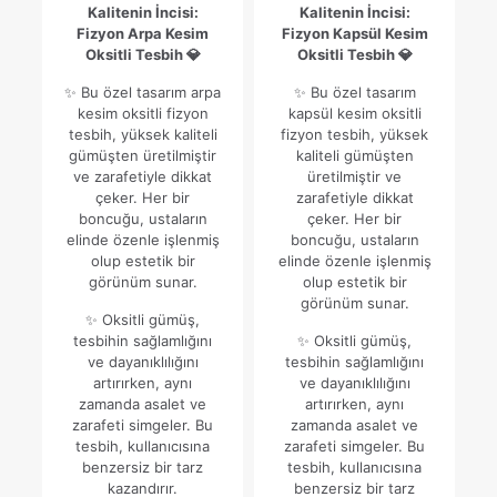
Kalitenin İncisi:
Kalitenin İncisi:
Fizyon Arpa Kesim
Fizyon Kapsül Kesim
Oksitli Tesbih 💎
Oksitli Tesbih 💎
✨ Bu özel tasarım arpa
✨ Bu özel tasarım
kesim oksitli fizyon
kapsül kesim oksitli
tesbih, yüksek kaliteli
fizyon tesbih, yüksek
gümüşten üretilmiştir
kaliteli gümüşten
ve zarafetiyle dikkat
üretilmiştir ve
çeker. Her bir
zarafetiyle dikkat
boncuğu, ustaların
çeker. Her bir
elinde özenle işlenmiş
boncuğu, ustaların
olup estetik bir
elinde özenle işlenmiş
görünüm sunar.
olup estetik bir
görünüm sunar.
✨ Oksitli gümüş,
tesbihin sağlamlığını
✨ Oksitli gümüş,
ve dayanıklılığını
tesbihin sağlamlığını
artırırken, aynı
ve dayanıklılığını
zamanda asalet ve
artırırken, aynı
zarafeti simgeler. Bu
zamanda asalet ve
tesbih, kullanıcısına
zarafeti simgeler. Bu
benzersiz bir tarz
tesbih, kullanıcısına
kazandırır.
benzersiz bir tarz