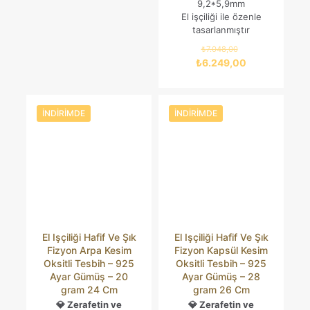
9,2*5,9mm
adresim ve site adresim bu tarayıcıya kaydedilsin.
El işçiliği ile özenle
tasarlanmıştır
Orijinal
₺
7.048,00
fiyat:
Şu
₺
6.249,00
₺7.048,00.
andaki
fiyat:
₺6.249,00.
İNDIRIMDE
İNDIRIMDE
El Işçiliği Hafif Ve Şık
El Işçiliği Hafif Ve Şık
Fizyon Arpa Kesim
Fizyon Kapsül Kesim
Oksitli Tesbih – 925
Oksitli Tesbih – 925
Ayar Gümüş – 20
Ayar Gümüş – 28
gram 24 Cm
gram 26 Cm
💎 Zerafetin ve
💎 Zerafetin ve