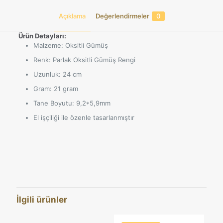
925
Açıklama
Değerlendirmeler
0
Ayar
Gümüş
-
Ürün Detayları:
21
Malzeme: Oksitli Gümüş
gram
Renk: Parlak Oksitli Gümüş Rengi
24
Cm
Uzunluk: 24 cm
adet
Gram: 21 gram
Tane Boyutu: 9,2*5,9mm
El işçiliği ile özenle tasarlanmıştır
Değerlendirmeler
Henüz değerlendirme yapılmadı.
“El Işçiliği Hafif Ve Şık Fizyon Kapsül
Kesim Oksitli Tesbih – 925 Ayar
İlgili ürünler
Gümüş – 21 gram 24 Cm” için yorum
yapan ilk kişi siz olun