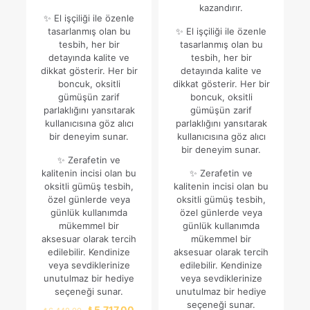
kazandırır.
✨ El işçiliği ile özenle
tasarlanmış olan bu
✨ El işçiliği ile özenle
tesbih, her bir
tasarlanmış olan bu
detayında kalite ve
tesbih, her bir
dikkat gösterir. Her bir
detayında kalite ve
boncuk, oksitli
dikkat gösterir. Her bir
gümüşün zarif
boncuk, oksitli
parlaklığını yansıtarak
gümüşün zarif
kullanıcısına göz alıcı
parlaklığını yansıtarak
bir deneyim sunar.
kullanıcısına göz alıcı
bir deneyim sunar.
✨ Zerafetin ve
kalitenin incisi olan bu
✨ Zerafetin ve
oksitli gümüş tesbih,
kalitenin incisi olan bu
özel günlerde veya
oksitli gümüş tesbih,
günlük kullanımda
özel günlerde veya
mükemmel bir
günlük kullanımda
aksesuar olarak tercih
mükemmel bir
edilebilir. Kendinize
aksesuar olarak tercih
veya sevdiklerinize
edilebilir. Kendinize
unutulmaz bir hediye
veya sevdiklerinize
seçeneği sunar.
unutulmaz bir hediye
seçeneği sunar.
Orijinal
Şu
₺
5.717,00