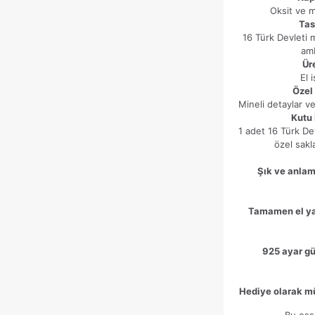
Daha sonraki yorumlarımda kullanılması için adım, e-posta
Oksit ve 
adresim ve site adresim bu tarayıcıya kaydedilsin.
Tas
16 Türk Devleti m
am
Ür
El i
Özel 
Mineli detaylar ve
Kutu 
1 adet 16 Türk D
özel sak
Şık ve anlam
Tamamen el ya
925 ayar gü
Hediye olarak m
Bu eşs