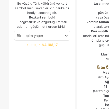
Bu yüzük, Türk kültürünü ve kurt
tasarım 
sembolizmini sevenler için harika bir
hediye seçeneğidir.
günlük
Bozkurt sembolü
veya öze
, bağımsızlık ve özgürlüğü temsil
kombin tamam
eden en güçlü motiflerden biridir.
olarak terc
Dini motifl
modelleri arasın
ön plana çı
Orijinal
Şu
₺
4.188,17
güçlü 
₺
5.083,87
fiyat:
andaki
₺5.083,87.
fiyat:
klasi
₺4.188,17.
su
Ürün Öz
Mat
925 Ay
Ağı
18.
(terazi öl
Taş
Keh
İşç