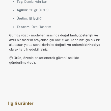
Taş:
Damla Kehribar
Ağırlık:
26 gr (± %5)
Üretim:
El İşçiliği
Tasarım:
Özel Tasarım
Gümüş yüzük modelleri arasında
doğal taşlı, gösterişli ve
özel
bir tasarım arayanlar için öne çıkar. Kendiniz için şık bir
aksesuar ya da sevdiklerinize
değerli ve anlamlı bir hediye
olarak tercih edebilirsiniz.
📦 Ürün, özenle paketlenerek güvenli şekilde
gönderilmektedir.
Değerlendirmeler
15, 16, 17, 18, 19, 20, 21, 22,
Yüzük Ölçüsü
23, 24, 25, 26, 27, 28, 29, 30,
Henüz değerlendirme yapılmadı.
31, 32, 33
“Damla Kehribar Taşlı 925 Ayar Gümüş
Yüzük – El İşçiliği, 26 Gram Özel
İlgili ürünler
Tasarım” için yorum yapan ilk kişi siz