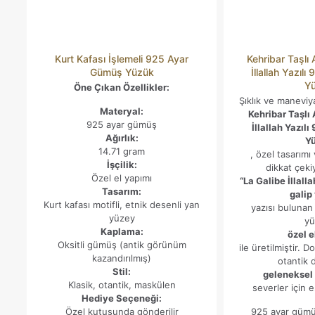
Kurt Kafası İşlemeli 925 Ayar
Kehribar Taşlı
Gümüş Yüzük
İllallah Yazıl
Y
Öne Çıkan Özellikler:
Şıklık ve maneviya
Materyal:
Kehribar Taşlı
925 ayar gümüş
İllallah Yazıl
Ağırlık:
Y
14.71 gram
, özel tasarımı 
İşçilik:
dikkat çeki
Özel el yapımı
“La Galibe İllall
Tasarım:
galip
Kurt kafası motifli, etnik desenli yan
yazısı buluna
yüzey
yü
Kaplama:
özel el
Oksitli gümüş (antik görünüm
ile üretilmiştir. D
kazandırılmış)
otantik d
Stil:
geleneksel
Klasik, otantik, maskülen
severler için eş
Hediye Seçeneği:
Özel kutusunda gönderilir
925 ayar gümü