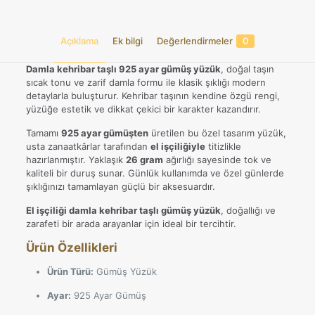
Gram
Özel
Tasarım
Açıklama
Ek bilgi
Değerlendirmeler
0
adet
Damla kehribar taşlı 925 ayar gümüş yüzük
, doğal taşın
sıcak tonu ve zarif damla formu ile klasik şıklığı modern
detaylarla buluşturur. Kehribar taşının kendine özgü rengi,
yüzüğe estetik ve dikkat çekici bir karakter kazandırır.
Tamamı
925 ayar gümüşten
üretilen bu özel tasarım yüzük,
usta zanaatkârlar tarafından
el işçiliğiyle
titizlikle
hazırlanmıştır. Yaklaşık
26 gram
ağırlığı sayesinde tok ve
kaliteli bir duruş sunar. Günlük kullanımda ve özel günlerde
şıklığınızı tamamlayan güçlü bir aksesuardır.
El işçiliği damla kehribar taşlı gümüş yüzük
, doğallığı ve
zarafeti bir arada arayanlar için ideal bir tercihtir.
Ürün Özellikleri
Ürün Türü:
Gümüş Yüzük
Ayar:
925 Ayar Gümüş