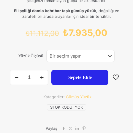
şıklığınızı tamamlayan güçlü bir aksesuardır.
El işçiliği damla kehribar taşlı gümüş yüzük
, doğallığı ve
zarafeti bir arada arayanlar için ideal bir tercihtir.
Orijinal
Şu
₺
7.935,00
₺
11.112,00
fiyat:
andak
₺11.112,00.
fiyat:
Yüzük Ölçüsü
₺7.93
Damla
Sepete Ekle
Kehribar
Taşlı
925
Ayar
Kategoriler:
Gümüş Yüzük
Gümüş
Yüzük
STOK KODU:
YOK
–
El
İşçiliği,
Paylaş
26