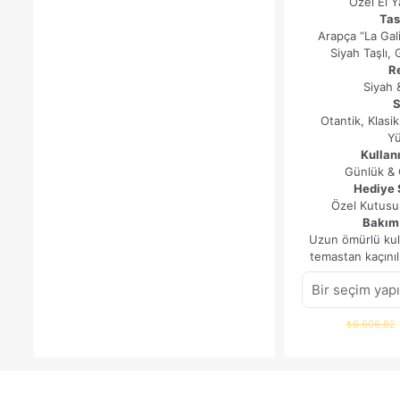
Özel El Ya
Tas
Arapça “La Galib
Siyah Taşlı,
R
Siyah
S
Otantik, Klas
Y
Kullan
Günlük & 
Hediye 
Özel Kutusu
Bakım 
Uzun ömürlü kull
temastan kaçınılm
₺
6.606,82