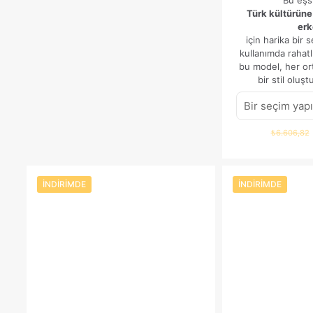
Türk kültürüne 
erk
için harika bir 
kullanımda rahatl
bu model, her or
bir stil oluşt
₺
6.606,82
İNDIRIMDE
İNDIRIMDE