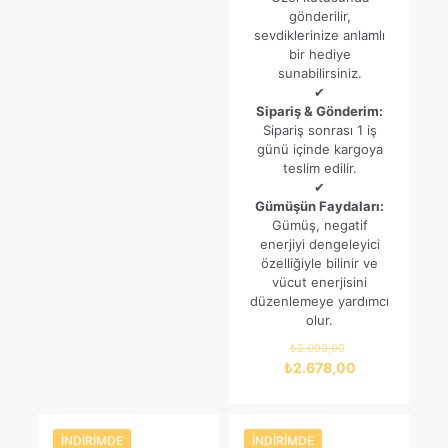
gönderilir,
sevdiklerinize anlamlı
bir hediye
sunabilirsiniz.
✔
Sipariş & Gönderim:
Sipariş sonrası 1 iş
günü içinde kargoya
teslim edilir.
✔
Gümüşün Faydaları:
Gümüş, negatif
enerjiyi dengeleyici
özelliğiyle bilinir ve
vücut enerjisini
düzenlemeye yardımcı
olur.
Orijinal
₺
2.999,00
fiyat:
Şu
₺
2.678,00
₺2.999,00.
andaki
fiyat:
₺2.678,00.
İNDIRIMDE
İNDIRIMDE