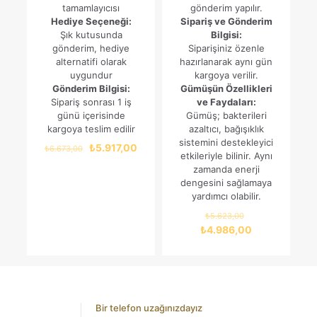
tamamlayıcısı
gönderim yapılır.
Hediye Seçeneği:
Sipariş ve Gönderim
Şık kutusunda
Bilgisi:
gönderim, hediye
Siparişiniz özenle
alternatifi olarak
hazırlanarak aynı gün
uygundur
kargoya verilir.
Gönderim Bilgisi:
Gümüşün Özellikleri
Sipariş sonrası 1 iş
ve Faydaları:
günü içerisinde
Gümüş; bakterileri
kargoya teslim edilir
azaltıcı, bağışıklık
sistemini destekleyici
Orijinal
Şu
₺
5.917,00
₺
6.673,00
etkileriyle bilinir. Aynı
fiyat:
andaki
zamanda enerji
₺6.673,00.
fiyat:
dengesini sağlamaya
₺5.917,00.
yardımcı olabilir.
Orijinal
₺
5.623,00
fiyat:
Şu
₺
4.986,00
₺5.623,00.
andaki
fiyat:
₺4.986,00.
Bir telefon uzağınızdayız