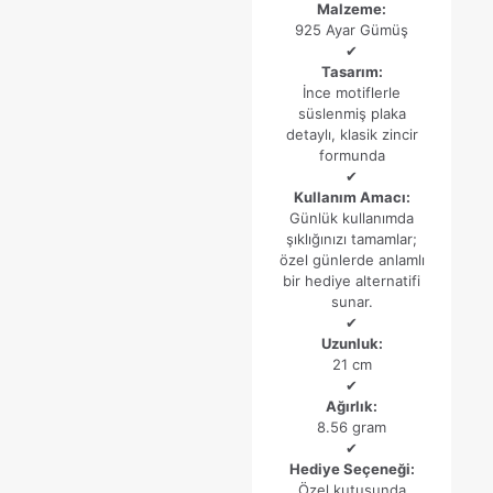
Malzeme:
925 Ayar Gümüş
✔
İsim
*
Tasarım:
İnce motiflerle
süslenmiş plaka
E-
detaylı, klasik zincir
posta
*
formunda
Daha sonraki yorumlarımda kullanılması için adım, e-posta
✔
adresim ve site adresim bu tarayıcıya kaydedilsin.
Kullanım Amacı:
Günlük kullanımda
şıklığınızı tamamlar;
özel günlerde anlamlı
bir hediye alternatifi
sunar.
✔
Uzunluk:
21 cm
✔
Ağırlık:
8.56 gram
✔
Hediye Seçeneği:
Özel kutusunda