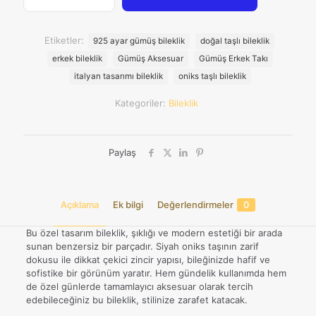
₺3.52
Taşlı
Özel
Tasarım
Etiketler:
925 ayar gümüş bileklik
doğal taşlı bileklik
925
erkek bileklik
Gümüş Aksesuar
Gümüş Erkek Takı
Ayar
Gümüş
italyan tasarımı bileklik
oniks taşlı bileklik
Erkek
Bileklik
Kategoriler:
Bileklik
adet
Paylaş
Açıklama
Ek bilgi
Değerlendirmeler
0
Bu özel tasarım bileklik, şıklığı ve modern estetiği bir arada
sunan benzersiz bir parçadır. Siyah oniks taşının zarif
dokusu ile dikkat çekici zincir yapısı, bileğinizde hafif ve
sofistike bir görünüm yaratır. Hem gündelik kullanımda hem
de özel günlerde tamamlayıcı aksesuar olarak tercih
edebileceğiniz bu bileklik, stilinize zarafet katacak.