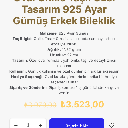
Tasarım 925 Ayar
Gümüş Erkek Bileklik
Malzeme:
925 Ayar Gümüş
Taş Bilgisi:
Oniks Taşı – Stresi azaltıcı, odaklanmayı artırıcı
etkisiyle bilinir.
Ağırlık:
11.82 gram
Uzunluk:
22 cm
Tasarım:
Özel oval formda siyah oniks taşı ve detaylı zincir
tasarımı
Kullanım:
Günlük kullanım ve özel günler için şık bir aksesuar
Hediye Seçeneği:
Özel kutulu gönderimle harika bir hediye
seçeneği sunar
Sipariş ve Gönderim:
Sipariş sonrası 1 iş günü içinde kargoya
verilir.
Orijinal
Şu
₺
3.523,00
₺
3.973,00
fiyat:
andak
₺3.973,00.
fiyat:
Oval
Sepete Ekle
Oniks