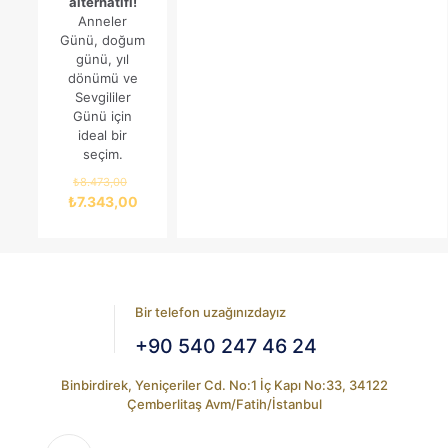
alternatifi!
Anneler
Günü, doğum
günü, yıl
dönümü ve
Sevgililer
Günü için
ideal bir
seçim.
Orijinal
₺
8.473,00
fiyat:
Şu
₺
7.343,00
₺8.473,00.
andaki
fiyat:
₺7.343,00.
Bir telefon uzağınızdayız
+90 540 247 46 24
Binbirdirek, Yeniçeriler Cd. No:1 İç Kapı No:33, 34122
Çemberlitaş Avm/Fatih/İstanbul