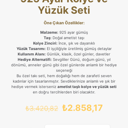
Yüzük Seti
Öne Çıkan Özellikler:
Malzeme:
925 ayar gümüş
Taş:
Doğal ametist taşı
Kolye Zinciri:
İnce, şık ve dayanıklı
Yüzük Tasarımı:
El işçiliğiyle üretilmiş gümüş detaylar
Kullanım Alanı:
Günlük, klasik, özel günler, davetler
Hediye Alternatifi:
Sevgililer Günü, doğum günü, yıl
dönümü, anneler günü gibi özel günlerde anlamlı bir hediye
seçeneği
Bu özel takı seti, hem doğallığı hem de zarafeti seven
kadınlar için tasarlanmıştır. Sevdiklerinize anlamlı ve şık bir
hediye vermek isterseniz
ametist taşlı kolye ve yüzük seti
en doğru tercihlerden biri olacaktır.
Orijinal
Şu
₺
2.858,17
₺
3.420,82
fiyat:
andak
₺3.420,82.
fiyat: