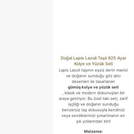
Doğal Lapis Lazuli Taşlı 925 Ayar
Kolye ve Yüzük Seti
Lapis Lazuli taşının eşsiz derin mavisi
İsim
*
ve doğanın sunduğu göz alıcı
desenleri ile tasarlanan
E-
gümüş kolye ve yüzük seti
posta
*
, klasik ve modern dokunuşları bir
araya getiriyor. Bu özel takı seti, zarif
Daha sonraki yorumlarımda kullanılması için adım, e-posta
işçiliği ve doğanın sunduğu
adresim ve site adresim bu tarayıcıya kaydedilsin.
benzersiz taş dokusuyla kendinizi
veya sevdiklerinizi şımartmanın en
şık yollarından biri!
Malzeme: