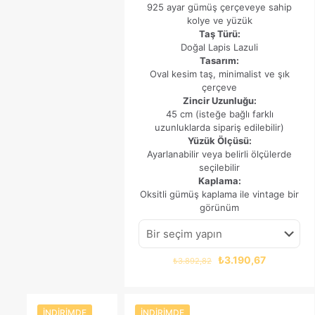
925 ayar gümüş çerçeveye sahip
kolye ve yüzük
Taş Türü:
Doğal Lapis Lazuli
Tasarım:
Oval kesim taş, minimalist ve şık
çerçeve
Zincir Uzunluğu:
45 cm (isteğe bağlı farklı
uzunluklarda sipariş edilebilir)
Yüzük Ölçüsü:
Ayarlanabilir veya belirli ölçülerde
seçilebilir
Kaplama:
Oksitli gümüş kaplama ile vintage bir
görünüm
Orijinal
Şu
₺
3.190,67
₺
3.892,82
fiyat:
andaki
₺3.892,82.
fiyat:
₺3.190,67.
İNDIRIMDE
İNDIRIMDE