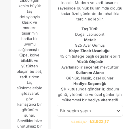
Dikdörtgen
inanılır. Modern ve zarif tasarımı
kesim büyük
sayesinde günlük kullanımda olduğu
taş
kadar özel günlerde de rahatlıkla
detaylarıyla
tercih edilebilir.
klasik ve
modern
Taş Türü:
tasarımın
Doğal Labradorit
harika bir
Metal:
uyumu
925 Ayar Gümüş
sağlanmıştır.
Kolye Zincir Uzunluğu:
Küpe, kolye,
45 cm (isteğe bağlı değiştirilebilir)
bileklik ve
Yüzük Ölçüsü:
yüzükten
Ayarlanabilir seçenek mevcuttur
oluşan bu set,
Kullanım Alanı:
zarif zirkon
Günlük, klasik, özel günler
taş
Hediye Seçeneği:
süslemeleriyle
Şık kutusunda gönderilir, doğum
ışıldayarak
günü, yıldönümü ve özel günler için
göz
mükemmel bir hediye alternatifi
kamaştırıcı bir
görünüm
sunar.
Sevdiklerinize
Orijinal
Şu
₺
3.922,17
₺
4.954,82
unutulmaz bir
fiyat:
andaki