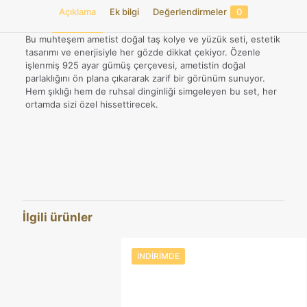
Açıklama
Ek bilgi
Değerlendirmeler
0
Bu muhteşem ametist doğal taş kolye ve yüzük seti, estetik
tasarımı ve enerjisiyle her gözde dikkat çekiyor. Özenle
işlenmiş 925 ayar gümüş çerçevesi, ametistin doğal
parlaklığını ön plana çıkararak zarif bir görünüm sunuyor.
Hem şıklığı hem de ruhsal dinginliği simgeleyen bu set, her
ortamda sizi özel hissettirecek.
Değerlendirmeler
Ağırlık
9,23 kg
Henüz değerlendirme yapılmadı.
14, 15, 16, 17, 18, 19, 20, 21,
Yüzük Ölçüsü
22, 23
“Ametist Doğal Taş 925 Ayar Kolye ve
Yüzük Seti” için yorum yapan ilk kişi
İlgili ürünler
siz olun
E-posta adresiniz yayınlanmayacak.
Gerekli alanlar
*
ile
İNDIRIMDE
işaretlenmişlerdir
Derecelendirmeniz
*