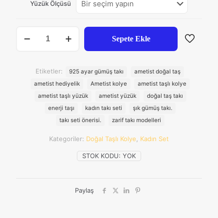
Yüzük Ölçüsü
₺2.858
Ametist
Sepete Ekle
Doğal
Taş
925
Ayar
Etiketler:
925 ayar gümüş takı
ametist doğal taş
Kolye
ametist hediyelik
Ametist kolye
ametist taşlı kolye
ve
Yüzük
ametist taşlı yüzük
ametist yüzük
doğal taş takı
Seti
enerji taşı
kadın takı seti
şık gümüş takı.
adet
takı seti önerisi.
zarif takı modelleri
Kategoriler:
Doğal Taşlı Kolye
,
Kadın Set
STOK KODU:
YOK
Paylaş