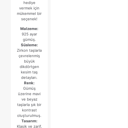
hediye
₺4.954,82.
fiyat:
vermek için
₺3.922,17.
mükemmel bir
seçenek!
Malzeme:
925 ayar
gümüş.
Süsleme:
Zirkon taşlarla
çevrelenmiş
büyük
dikdörtgen
kesim taş
detayları.
Renk:
Gümüş
üzerine mavi
ve beyaz
taşlarla şık bir
kontrast
oluşturulmuş.
Tasarım:
Klasik ve zarif,