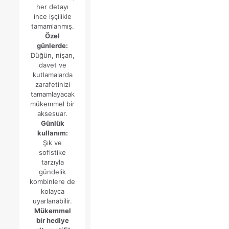
her detayı
ince işçilikle
tamamlanmış.
Özel
günlerde:
Düğün, nişan,
davet ve
kutlamalarda
zarafetinizi
tamamlayacak
mükemmel bir
aksesuar.
Günlük
kullanım:
Şık ve
sofistike
tarzıyla
gündelik
kombinlere de
kolayca
uyarlanabilir.
Mükemmel
bir hediye