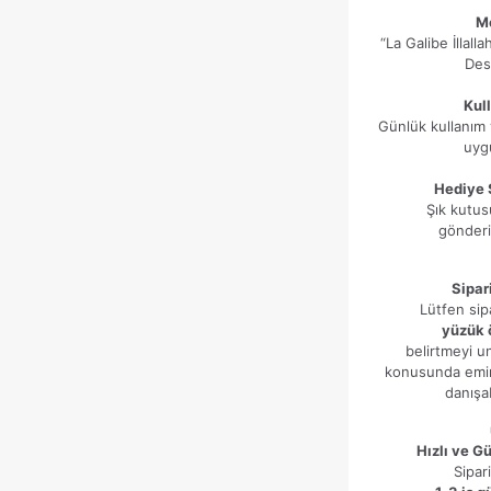
Mo
“La Galibe İllall
Des
Kul
Günlük kullanım 
uyg
Hediye 
Şık kutusu
gönderi
Sipar
Lütfen sip
yüzük 
belirtmeyi u
konusunda emin
danışab
Hızlı ve G
Sipari