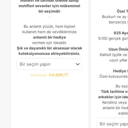
manevi ve tarihsel öneme sahip
motifleri sevenler için mükemmel
bir seçimdir
Özel 
.
Bozkurt ve ay y
benzersiz 
Bu anlamlı yüzük, hem kişisel
kullanım hem de sevdiklerinize
925 Ay
anlamlı bir hediye
%100 gerçek gümü
vermek için idealdir.
Şık ve dayanıklı bir aksesuar olarak
Uzun Ömür
koleksiyonunuza ekleyebilirsiniz.
Kaliteli işçilik v
uzun yıllar 
Hediye 
Orijinal
Şu
₺
4.986,17
₺
6.252,82
Özel kutusunda 
fiyat:
andaki
₺6.252,82.
fiyat:
Bu eşs
₺4.986,17.
Türk tarihine v
erkekler için ide
Kendiniz veya s
anlamlı bir hed
edebil