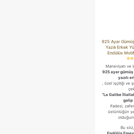
925 Ayar Gümüş ‘
Yazılı Erkek Y
Endülüs Motifle
İsim
*
5 üz
Maneviyatı ve 
5
oy
925 ayar gümüş “
E-
yazılı e
posta
*
, özel işçiliği ve 
çek
Daha sonraki yorumlarımda kullanılması için adım, e-posta
“La Galibe İllall
adresim ve site adresim bu tarayıcıya kaydedilsin.
galip
ifadesi, zafe
üstünlüğün yal
olduğunu
Bu söz,
Endülüs Emev