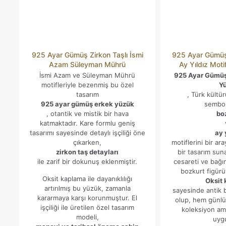
925 Ayar Gümüş Zirkon Taşlı İsmi
925 Ayar Gümü
Azam Süleyman Mührü
Ay Yıldız Mot
İsmi Azam ve Süleyman Mührü
925 Ayar Gümü
motifleriyle bezenmiş bu özel
Y
tasarım
, Türk kültü
925 ayar gümüş erkek yüzük
sembol
, otantik ve mistik bir hava
bo
katmaktadır. Kare formlu geniş
tasarımı sayesinde detaylı işçiliği öne
ay 
çıkarken,
motiflerini bir ar
zirkon taş detayları
bir tasarım sun
ile zarif bir dokunuş eklenmiştir.
cesareti ve bağı
bozkurt figürü
Oksit kaplama ile dayanıklılığı
Oksit
artırılmış bu yüzük, zamanla
sayesinde antik 
kararmaya karşı korunmuştur. El
olup, hem günlü
işçiliği ile üretilen özel tasarım
koleksiyon ama
modeli,
uyg