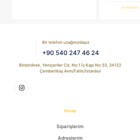
₺
3.892,82
Bir telefon uzağınızdayız
+90 540 247 46 24
Binbirdirek, Yeniçeriler Cd. No:1 İç Kapı No:33, 34122
Çemberlitaş Avm/Fatih/İstanbul
Hesap
Siparişlerim
Adreslerim