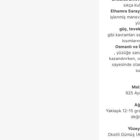
sıkça kul
Elhamra Sarayı
işlenmiş manevi
yü
güç, teve
gibi kavramları 
kısımları
Osmanlı ve İ
, yüzüğe sana
kazandırırken, ok
sayesinde ota
su
Mal
925 Ay
Ağı
Yaklaşık 12-15 g
değiş
Yüzey
Oksitli Gümüş (A