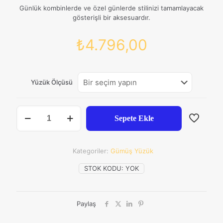
Günlük kombinlerde ve özel günlerde stilinizi tamamlayacak
gösterişli bir aksesuardır.
₺
4.796,00
Yüzük Ölçüsü
925
Sepete Ekle
Ayar
Gümüş
22
Gram
Kategoriler:
Gümüş Yüzük
Kırmızı
Zirkon
STOK KODU:
YOK
Taşlı
Kadı
Model
Paylaş
Erkek
Yüzük
Özel