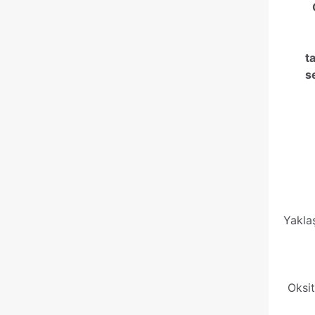
ta
s
Yakla
Oksi