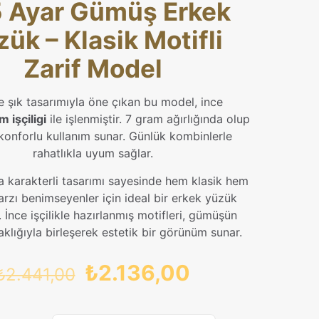
 Ayar Gümüş Erkek
ük – Klasik Motifli
Zarif Model
e şık tasarımıyla öne çıkan bu model, ince
m işçiligi
ile işlenmiştir. 7 gram ağırlığında olup
 konforlu kullanım sunar. Günlük kombinlerle
rahatlıkla uyum sağlar.
 karakterli tasarımı sayesinde hem klasik hem
rzı benimseyenler için ideal bir erkek yüzük
 İnce işçilikle hazırlanmış motifleri, gümüşün
aklığıyla birleşerek estetik bir görünüm sunar.
Orijinal
Şu
₺
2.136,00
₺
2.441,00
fiyat:
andaki
₺2.441,00.
fiyat: