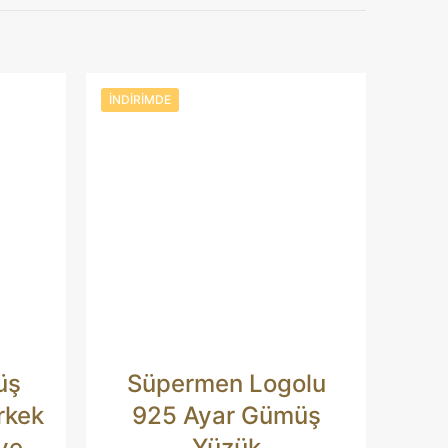
ik Motifli
İNDIRIMDE
aki yorumlarımda
üş
Süpermen Logolu
çin adım, e-posta
te adresim bu
rkek
925 Ayar Gümüş
ve
Yüzük