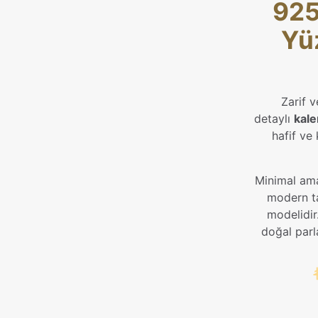
925
Yüz
Zarif v
detaylı
kale
hafif ve
Minimal ama
modern ta
modelidir.
doğal parl