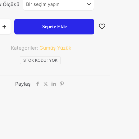
k Ölçüsü
₺2.136,00.
Sepete Ekle
Kategoriler:
Gümüş Yüzük
STOK KODU:
YOK
Paylaş