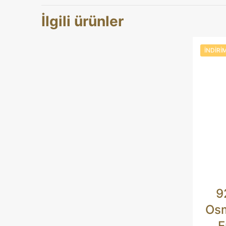
“7 Gram Kale
İlgili ürünler
Zarif Model” 
E-posta adresini
İNDIRI
Derecelendirmen
İsim
*
9
Osm
tarayıcıya kayded
E