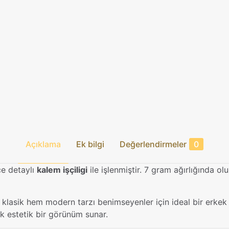
Açıklama
Ek bilgi
Değerlendirmeler
0
ce detaylı
kalem işçiligi
ile işlenmiştir. 7 gram ağırlığında ol
lasik hem modern tarzı benimseyenler için ideal bir erkek y
ek estetik bir görünüm sunar.