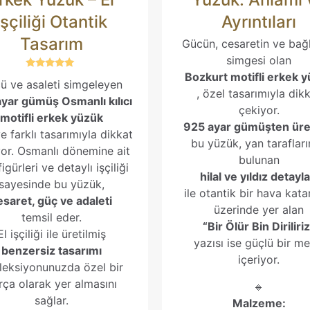
İşçiliği Otantik
Ayrıntıları
Tasarım
Gücün, cesaretin ve bağlı
simgesi olan
Bozkurt motifli erkek 
5 üzerinden
ü ve asaleti simgeleyen
5.00
, özel tasarımıyla dik
oy aldı
yar gümüş Osmanlı kılıcı
çekiyor.
motifli erkek yüzük
925 ayar gümüşten üre
ve farklı tasarımıyla dikkat
bu yüzük, yan taraflar
or. Osmanlı dönemine ait
bulunan
 figürleri ve detaylı işçiliği
hilal ve yıldız detayla
sayesinde bu yüzük,
ile otantik bir hava kata
esaret, güç ve adaleti
üzerinde yer alan
temsil eder.
“Bir Ölür Bin Diriliri
El işçiliği ile üretilmiş
yazısı ise güçlü bir me
benzersiz tasarımı
içeriyor.
oleksiyonunuzda özel bir
rça olarak yer almasını
🔹
sağlar.
Malzeme: