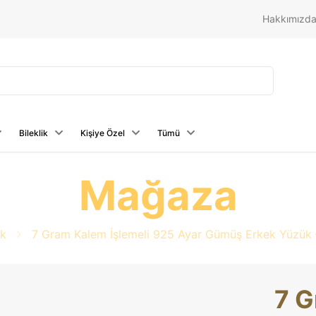
Hakkımızd
Bileklik
Kişiye Özel
Tümü
Mağaza
k
7 Gram Kalem İşlemeli 925 Ayar Gümüş Erkek Yüzük – 
7 G