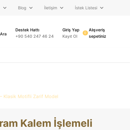
a
Blog
İletişim
İstek Listesi
Destek Hattı
Giriş Yap
Alışveriş
0
Ara
+90 540 247 46 24
Kayıt Ol
sepetiniz
Klasik Motifli Zarif Model
ram Kalem İşlemeli