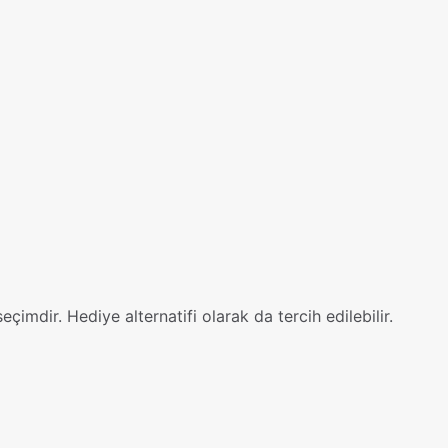
eçimdir. Hediye alternatifi olarak da tercih edilebilir.
Değerlendirmeler
15, 16, 17, 18, 19, 20, 21, 22, 23, 24, 25, 26, 27,
irme yapılmadı.