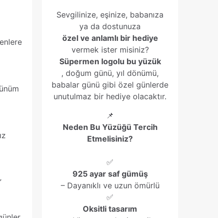
Sevgilinize, eşinize, babanıza
ya da dostunuza
özel ve anlamlı bir hediye
enlere
vermek ister misiniz?
Süpermen logolu bu yüzük
, doğum günü, yıl dönümü,
babalar günü gibi özel günlerde
rünüm
unutulmaz bir hediye olacaktır.
📌
Neden Bu Yüzüğü Tercih
ız
Etmelisiniz?
✅
925 ayar saf gümüş
”
– Dayanıklı ve uzun ömürlü
✅
Oksitli tasarım
günler