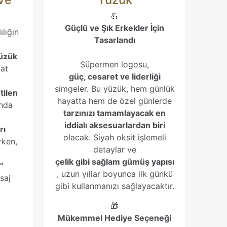
💪
Güçlü ve Şık Erkekler İçin
lığın
Tasarlandı
yüzük
Süpermen logosu,
kat
güç, cesaret ve liderliği
simgeler. Bu yüzük, hem günlük
tilen
hayatta hem de özel günlerde
ında
tarzınızı tamamlayacak en
iddialı aksesuarlardan biri
rı
olacak. Siyah oksit işlemeli
rken,
detaylar ve
çelik gibi sağlam gümüş yapısı
z”
, uzun yıllar boyunca ilk günkü
saj
gibi kullanmanızı sağlayacaktır.
🎁
Mükemmel Hediye Seçeneği