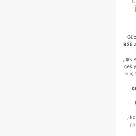
Güc
925 a
, şık 
çekiy
kılıç
c
, k
pa