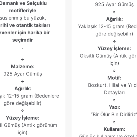
Osmanlı ve Selçuklu
925 Ayar Gümüş
motifleriyle
🔹
süslenmiş bu yüzük,
Ağırlık:
rihî ve otantik takıları
Yaklaşık 12-15 gram (Bed
evenler için harika bir
göre değişebilir)
seçimdir
🔹
.
Yüzey İşleme:
Oksitli Gümüş (Antik gö
🔹
için)
Malzeme:
🔹
925 Ayar Gümüş
Motif:
🔹
Bozkurt, Hilal ve Yıld
Ağırlık:
Detayları
şık 12-15 gram (Bedenlere
🔹
göre değişebilir)
Yazı:
🔹
“Bir Ölür Bin Diriliriz
Yüzey İşleme:
🔹
tli Gümüş (Antik görünüm
Kullanım:
için)
Günlük kullanım ve özel 