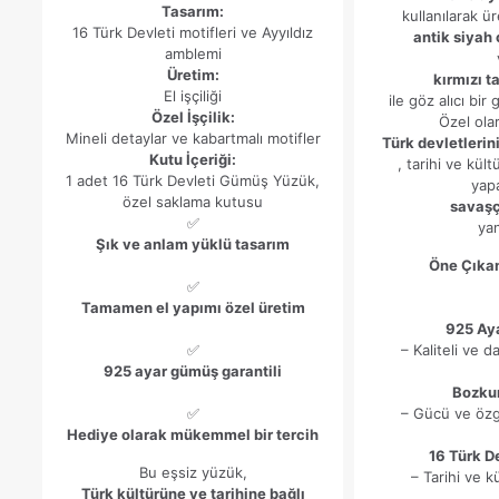
Tasarım:
kullanılarak ü
16 Türk Devleti motifleri ve Ayyıldız
antik siyah
amblemi
Üretim:
kırmızı t
El işçiliği
ile göz alıcı bir
Özel İşçilik:
Özel ola
Mineli detaylar ve kabartmalı motifler
Türk devletlerin
Kutu İçeriği:
, tarihi ve kül
1 adet 16 Türk Devleti Gümüş Yüzük,
yap
özel saklama kutusu
savaşç
✅
yan
Şık ve anlam yüklü tasarım
Öne Çıkan
✅
Tamamen el yapımı özel üretim
925 Ay
✅
– Kaliteli ve 
925 ayar gümüş garantili
Bozkur
✅
– Gücü ve özg
Hediye olarak mükemmel bir tercih
16 Türk De
Bu eşsiz yüzük,
– Tarihi ve k
Türk kültürüne ve tarihine bağlı