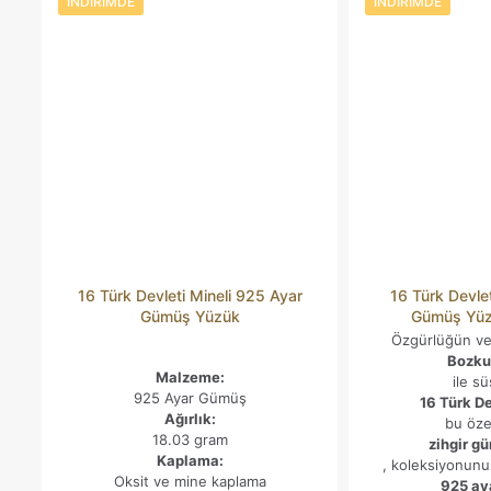
İNDIRIMDE
İNDIRIMDE
16 Türk Devleti Mineli 925 Ayar
16 Türk Devlet
Gümüş Yüzük
Gümüş Yüz
Özgürlüğün v
Bozkur
Malzeme:
ile s
925 Ayar Gümüş
16 Türk De
Ağırlık:
bu öze
18.03 gram
zihgir g
Kaplama:
, koleksiyonunu
Oksit ve mine kaplama
925 ay