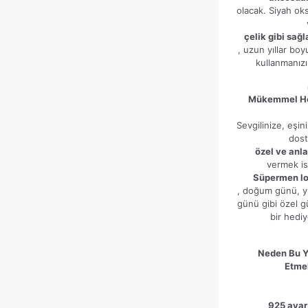
olacak. Siyah oks
çelik gibi sağ
, uzun yıllar boy
kullanmanızı
Mükemmel He
Sevgilinize, eşin
dos
özel ve anla
vermek is
Süpermen lo
, doğum günü, y
günü gibi özel 
bir hediy
Neden Bu Y
Etmel
925 ayar