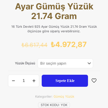
Ayar Gümüş Yüzük
21.74 Gram
16 Türk Devleti 925 Ayar Gümüş Yüzük 21.74 Gram Yüzük
ölçünüze göre sipariş verebilirsiniz.
Orijinal
Şu
₺
4.972,87
₺
6.617,44
fiyat:
andak
₺6.617,44.
fiyat:
Yüzük Ölçüsü
₺4.972
16
Sepete Ekle
Türk
Devleti
925
Ayar
Kategoriler:
Gümüş Yüzük
Gümüş
Yüzük
STOK KODU:
YOK