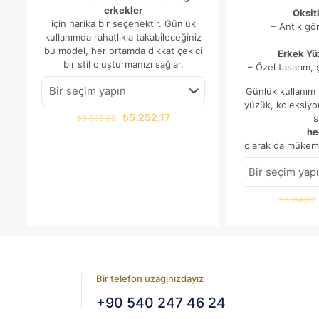
erkekler
Oksitl
için harika bir seçenektir. Günlük
– Antik gö
kullanımda rahatlıkla takabileceğiniz
bu model, her ortamda dikkat çekici
Erkek Yü
bir stil oluşturmanızı sağlar.
– Özel tasarım, 
Günlük kullanım 
yüzük, koleksiyo
Orijinal
Şu
₺
5.252,17
s
₺
6.606,82
fiyat:
andaki
he
₺6.606,82.
fiyat:
olarak da mükemm
₺5.252,17.
₺
7.314,82
Bir telefon uzağınızdayız
+90 540 247 46 24