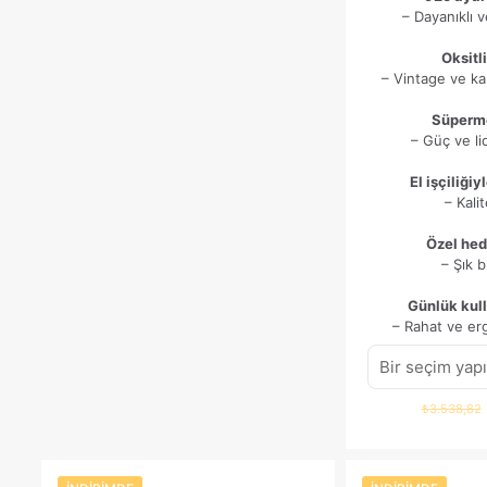
– Dayanıklı 
Oksitl
– Vintage ve k
Süperm
– Güç ve li
El işçiliğiy
– Kalit
Özel hed
– Şık 
Günlük kul
– Rahat ve er
₺
3.538,82