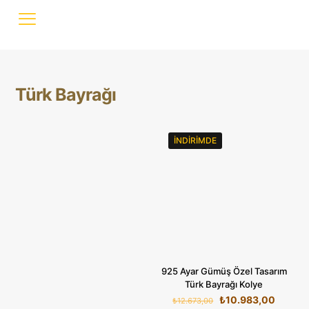
Türk Bayrağı
İNDIRIMDE
925 Ayar Gümüş Özel Tasarım
Türk Bayrağı Kolye
Orijinal
Şu
₺
10.983,00
₺
12.673,00