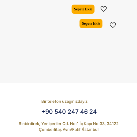
fiyat:
andaki
₺12.673,00.
fiyat:
Sepete Ekle
₺10.98
Sepete Ekle
Bir telefon uzağınızdayız
+90 540 247 46 24
Binbirdirek, Yeniçeriler Cd. No:1 İç Kapı No:33, 34122
Çemberlitaş Avm/Fatih/İstanbul