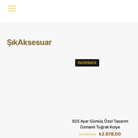
ŞıkAksesuar
İNDIRIMDE
925 Ayar Gümüş Özel Tasarım
Osmanlı Tuğralı Kolye
Orijinal
Şu
₺
2.678,00
₺
2.999,00