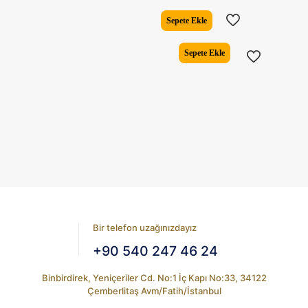
fiyat:
andaki
₺2.999,00.
fiyat:
Sepete Ekle
₺2.678,
Sepete Ekle
Bir telefon uzağınızdayız
+90 540 247 46 24
Binbirdirek, Yeniçeriler Cd. No:1 İç Kapı No:33, 34122
Çemberlitaş Avm/Fatih/İstanbul