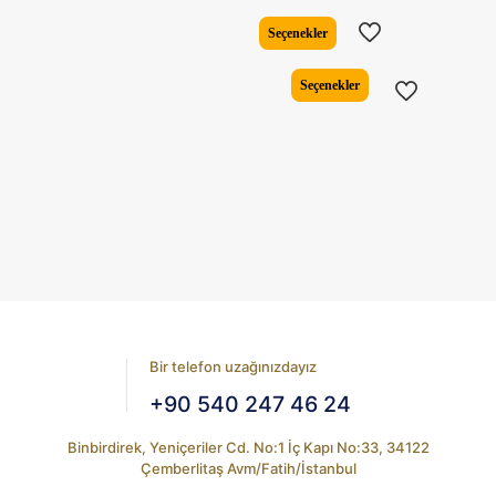
fiyat:
andaki
₺5.308,82.
fiyat:
Seçenekler
₺4.188,17
Bu
Seçenekler
ürünün
birden
fazla
varyasyonu
var.
Seçenekler
ürün
sayfasından
seçilebilir
Bir telefon uzağınızdayız
+90 540 247 46 24
Binbirdirek, Yeniçeriler Cd. No:1 İç Kapı No:33, 34122
Çemberlitaş Avm/Fatih/İstanbul