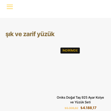
şık ve zarif yüzük
İNDIRIMDE
Oniks Doğal Taş 925 Ayar Kolye
ve Yüzük Seti
Orijinal
Şu
₺
4.188,17
₺
5.308,82