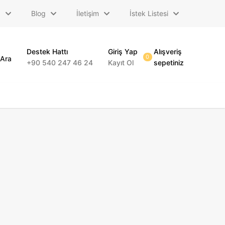
a
Blog
İletişim
İstek Listesi
Destek Hattı
Giriş Yap
Alışveriş
0
Ara
+90 540 247 46 24
Kayıt Ol
sepetiniz