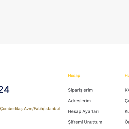
Hesap
Hu
24
Siparişlerim
K
Adreslerim
Çe
2 Çemberlitaş Avm/Fatih/İstanbul
Hesap Ayarları
Ku
Şifremi Unuttum
Ön