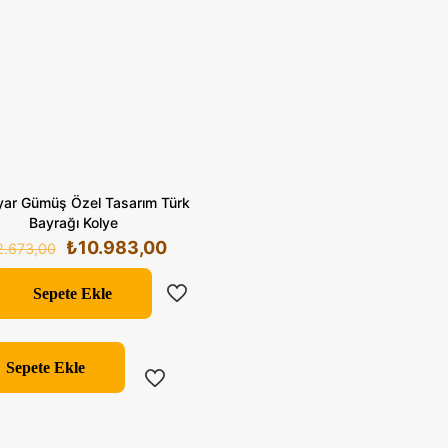
yar Gümüş Özel Tasarım Türk
Bayrağı Kolye
Orijinal
Şu
₺
10.983,00
2.673,00
fiyat:
andaki
₺12.673,00.
fiyat:
Sepete Ekle
₺10.983,00.
Sepete Ekle