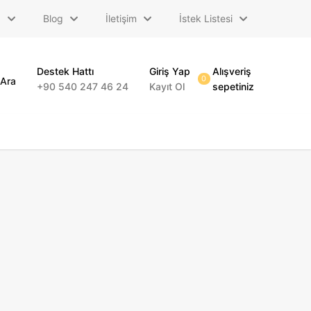
a
Blog
İletişim
İstek Listesi
Destek Hattı
Giriş Yap
Alışveriş
0
Ara
+90 540 247 46 24
Kayıt Ol
sepetiniz