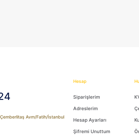
Hesap
Hu
24
Siparişlerim
K
Adreslerim
Çe
2 Çemberlitaş Avm/Fatih/İstanbul
Hesap Ayarları
Ku
Şifremi Unuttum
Ön