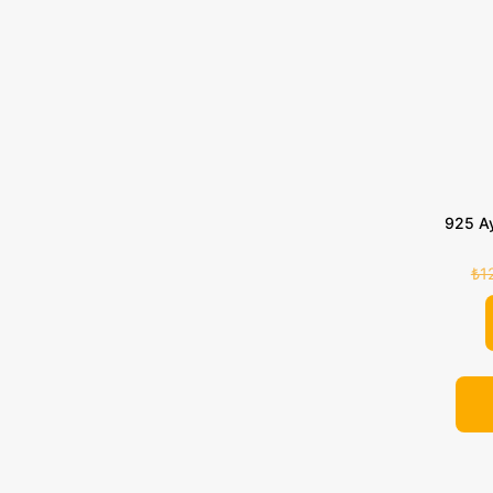
925 A
₺
1