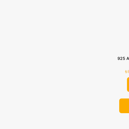
925 A
₺