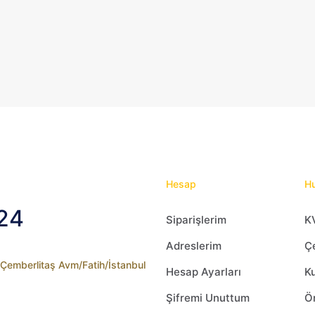
Hesap
Hu
24
Siparişlerim
K
Adreslerim
Çe
2 Çemberlitaş Avm/Fatih/İstanbul
Hesap Ayarları
Ku
Şifremi Unuttum
Ön