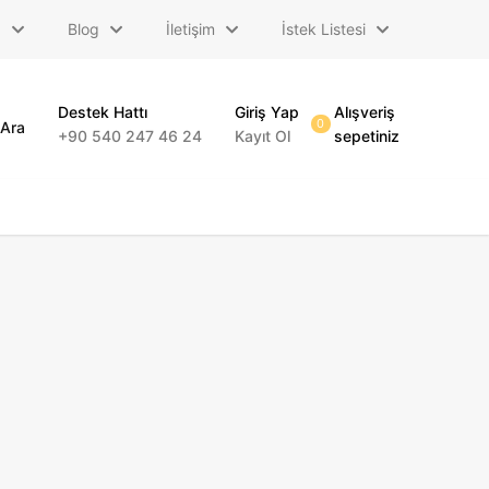
a
Blog
İletişim
İstek Listesi
Destek Hattı
Giriş Yap
Alışveriş
0
Ara
+90 540 247 46 24
Kayıt Ol
sepetiniz