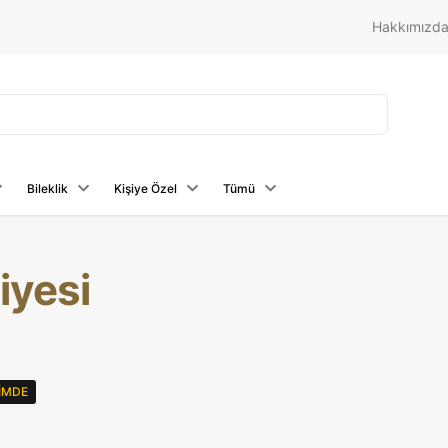
Hakkımızd
Bileklik
Kişiye Özel
Tümü
iyesi
RIMDE