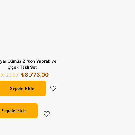
yar Gümüş Zirkon Yaprak ve
Çiçek Taşlı Set
Orijinal
Şu
₺
8.773,00
10.123,00
fiyat:
andaki
₺10.123,00.
fiyat:
Sepete Ekle
₺8.773,00.
Sepete Ekle