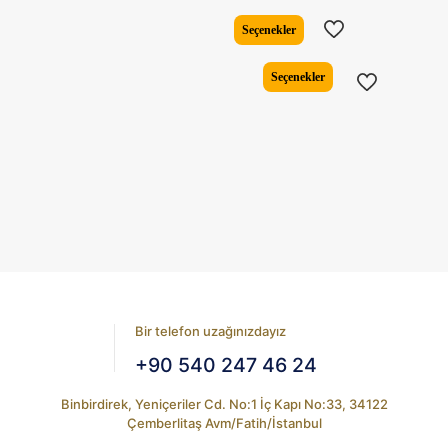
fiyat:
andaki
₺6.960,82.
fiyat:
Seçenekler
₺5.584,6
Bu
Seçenekler
ürünün
birden
fazla
varyasyonu
var.
Seçenekler
ürün
sayfasından
seçilebilir
Bir telefon uzağınızdayız
+90 540 247 46 24
Binbirdirek, Yeniçeriler Cd. No:1 İç Kapı No:33, 34122
Çemberlitaş Avm/Fatih/İstanbul