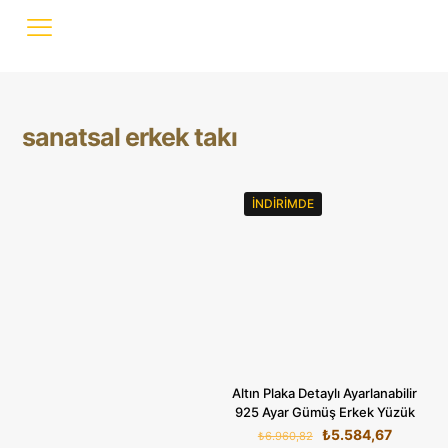
sanatsal erkek takı
İNDIRIMDE
Altın Plaka Detaylı Ayarlanabilir
925 Ayar Gümüş Erkek Yüzük
Orijinal
Şu
₺
5.584,67
₺
6.960,82