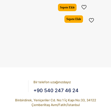
fiyat:
andaki
₺10.723,00.
fiyat:
Sepete Ekle
₺9.293,
Sepete Ekle
Bir telefon uzağınızdayız
+90 540 247 46 24
Binbirdirek, Yeniçeriler Cd. No:1 İç Kapı No:33, 34122
Çemberlitaş Avm/Fatih/İstanbul