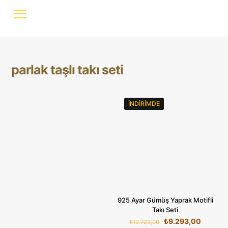
parlak taşlı takı seti
İNDIRIMDE
925 Ayar Gümüş Yaprak Motifli
Takı Seti
Orijinal
Şu
₺
9.293,00
₺
10.723,00