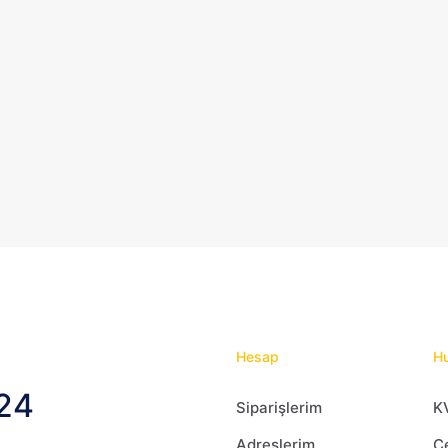
Hesap
Hu
24
Siparişlerim
K
Adreslerim
Çe