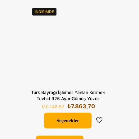
İNDIRIMDE
Türk Bayrağı İşlemeli Yanları Kelime-i
Tevhid 925 Ayar Gümüş Yüzük
Orijinal
Şu
₺
7.863,70
₺
10.146,82
fiyat:
andaki
₺10.146,82.
fiyat:
Seçenekler
₺7.863,70.
Bu