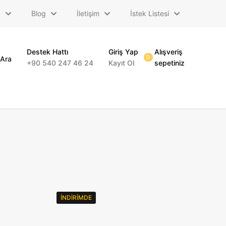
a
Blog
İletişim
İstek Listesi
Destek Hattı
Giriş Yap
Alışveriş
0
Ara
+90 540 247 46 24
Kayıt Ol
sepetiniz
İNDIRIMDE