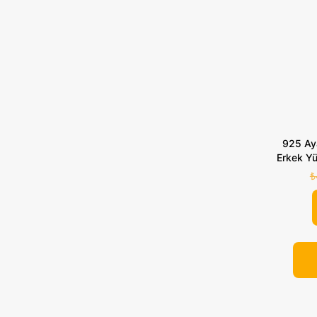
925 Aya
Erkek Yü
₺