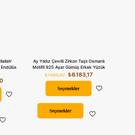
lallah’
Ay Yıldız Çevrili Zirkon Taşlı Osmanlı
e Endülüs
Motifli 925 Ayar Gümüş Erkek Yüzük
Orijinal
Şu
₺
6.183,17
₺
7.668,82
Şu
0
fiyat:
andaki
andaki
₺7.668,82.
fiyat:
Seçenekler
.
fiyat:
₺6.183,17.
Bu
₺4.587,00.
ürünün
Seçenekler
birden
fazla
varyasyonu