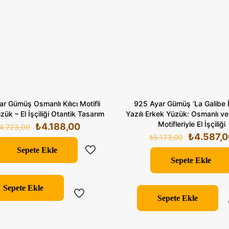
r Gümüş Osmanlı Kılıcı Motifli
925 Ayar Gümüş ‘La Galibe İl
zük – El İşçiliği Otantik Tasarım
Yazılı Erkek Yüzük: Osmanlı v
Motifleriyle El İşçiliği
Orijinal
Şu
₺
4.188,00
4.723,00
Orijinal
₺
4.587,0
fiyat:
andaki
₺
5.173,00
fiyat:
₺4.723,00.
fiyat:
Sepete Ekle
₺5.173,00
Sepete Ekle
₺4.188,00.
Sepete Ekle
Sepete Ekle