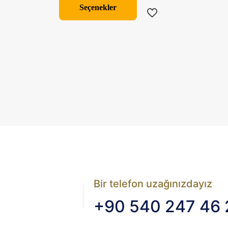
ürünün
Seçenekler
birden
fazla
varyasyonu
var.
Seçenekler
ürün
sayfasından
seçilebilir
Bir telefon uzağınızdayız
+90 540 247 46 