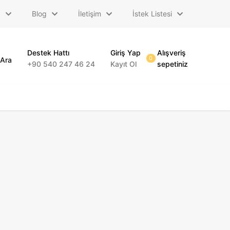
a
Blog
İletişim
İstek Listesi
Destek Hattı
Giriş Yap
Alışveriş
0
Ara
+90 540 247 46 24
Kayıt Ol
sepetiniz