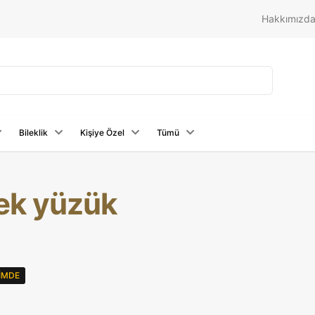
Hakkımızd
Bileklik
Kişiye Özel
Tümü
kek yüzük
RIMDE