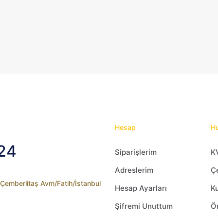
var.
Seçenekler
ürün
sayfasından
seçilebilir
Hesap
Hu
24
Siparişlerim
K
Adreslerim
Çe
2 Çemberlitaş Avm/Fatih/İstanbul
Hesap Ayarları
Ku
Şifremi Unuttum
Ön