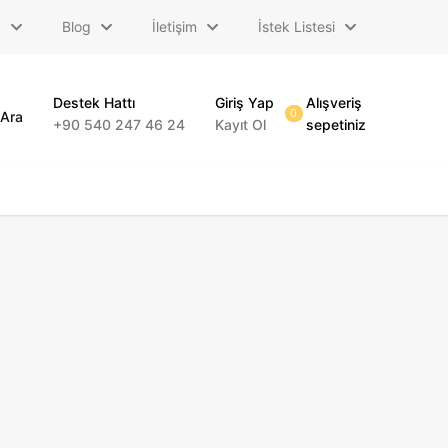
a
Blog
İletişim
İstek Listesi
Destek Hattı
Giriş Yap
Alışveriş
0
Ara
+90 540 247 46 24
Kayıt Ol
sepetiniz