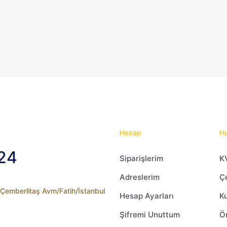
var.
Seçenekler
ürün
sayfasından
seçilebilir
Hesap
Hu
24
Siparişlerim
K
Adreslerim
Çe
2 Çemberlitaş Avm/Fatih/İstanbul
Hesap Ayarları
Ku
Şifremi Unuttum
Ön