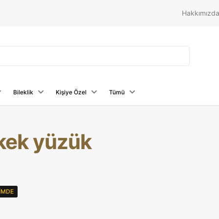
Hakkımızd
Bileklik
Kişiye Özel
Tümü
kek yüzük
RIMDE