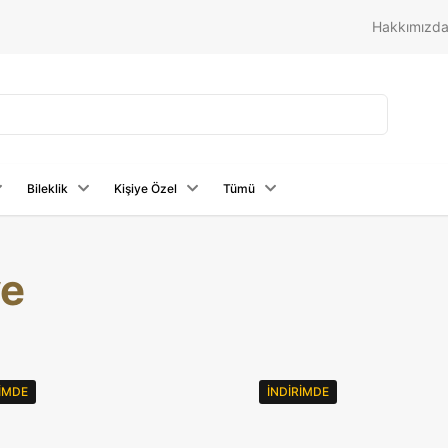
Hakkımızd
Bileklik
Kişiye Özel
Tümü
ye
RIMDE
İNDIRIMDE