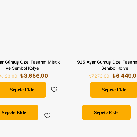
ar Gümüş Özel Tasarım Mistik
925 Ayar Gümüş Özel Tasarım
ve Sembol Kolye
Sembol Kolye
Orijinal
Şu
Orijinal
₺
3.656,00
₺
6.449,
4.123,00
₺
7.273,00
fiyat:
andaki
fiyat:
₺4.123,00.
fiyat:
₺7.273,00
Sepete Ekle
Sepete Ekle
₺3.656,00.
Sepete Ekle
Sepete Ekle