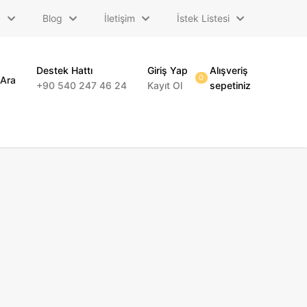
a
Blog
İletişim
İstek Listesi
Destek Hattı
Giriş Yap
Alışveriş
0
Ara
+90 540 247 46 24
Kayıt Ol
sepetiniz