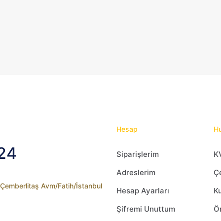
Hesap
Hu
24
Siparişlerim
K
Adreslerim
Çe
2 Çemberlitaş Avm/Fatih/İstanbul
Hesap Ayarları
Ku
Şifremi Unuttum
Ön