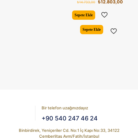
Orijinal
Şu
₺
12.803,00
₺
14.733,00
fiyat:
andaki
₺14.733,00.
fiyat:
Sepete Ekle
₺12.80
Sepete Ekle
Bir telefon uzağınızdayız
+90 540 247 46 24
Binbirdirek, Yeniçeriler Cd. No:1 İç Kapı No:33, 34122
Çemberlitaş Avm/Fatih/İstanbul