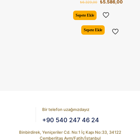
Orijinal
Şu
₺
5.586,00
₺
6.329,00
fiyat:
andaki
₺6.329,00.
fiyat:
Sepete Ekle
₺5.586,
Sepete Ekle
Bir telefon uzağınızdayız
+90 540 247 46 24
Binbirdirek, Yeniçeriler Cd. No:1 İç Kapı No:33, 34122
Çemberlitaş Avm/Fatih/İstanbul