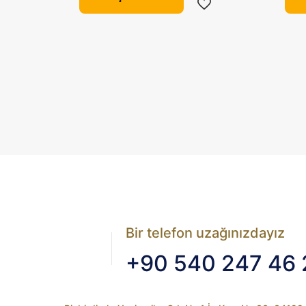
birden
fazla
varyasyonu
var.
Seçenekler
ürün
sayfasından
seçilebilir
Bir telefon uzağınızdayız
+90 540 247 46 