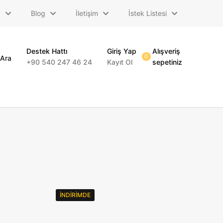
a
Blog
İletişim
İstek Listesi
Destek Hattı
Giriş Yap
Alışveriş
0
Ara
+90 540 247 46 24
Kayıt Ol
sepetiniz
İNDIRIMDE