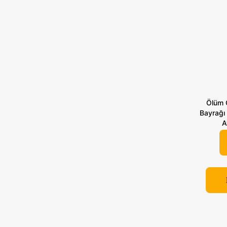
Ölüm Ö
Bayrağı 
A