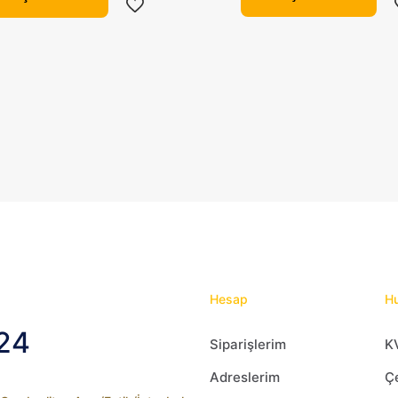
bi
birden
fa
fazla
va
varyasyonu
var
var.
Se
Seçenekler
ür
ürün
sa
sayfasından
seç
seçilebilir
Hesap
Hu
24
Siparişlerim
K
Adreslerim
Çe