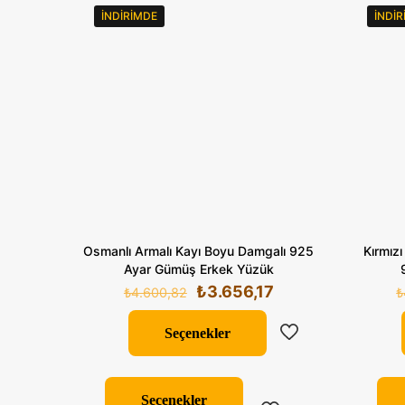
İNDIRIMDE
İNDI
Osmanlı Armalı Kayı Boyu Damgalı 925
Kırmızı
Ayar Gümüş Erkek Yüzük
Orijinal
Şu
₺
3.656,17
₺
4.600,82
₺
fiyat:
andaki
₺4.600,82.
fiyat:
Seçenekler
₺3.656,17.
Bu
ürünün
Seçenekler