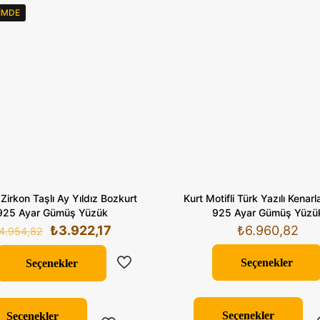
var
RIMDE
Se
ür
sa
seç
 Zirkon Taşlı Ay Yıldız Bozkurt
Kurt Motifli Türk Yazılı Kenarla
925 Ayar Gümüş Yüzük
925 Ayar Gümüş Yüzü
Orijinal
Şu
₺
3.922,17
₺
6.960,82
4.954,82
fiyat:
andaki
₺4.954,82.
fiyat:
Seçenekler
Seçenekler
₺3.922,17.
Bu
Bu
ür
ürünün
Seçenekler
Seçenekler