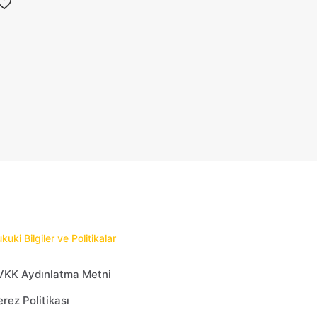
rden
zla
ryasyonu
.
çenekler
ün
yfasından
ilebilir
kuki Bilgiler ve Politikalar
VKK Aydınlatma Metni
rez Politikası