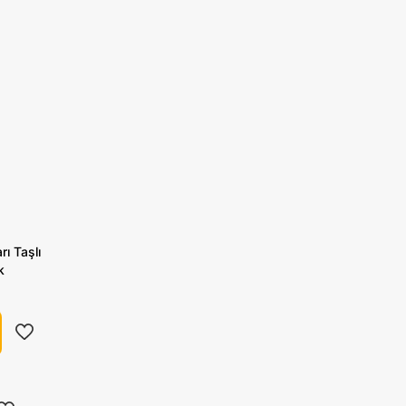
.
var.
çenekler
Seçenekler
ün
ürün
yfasından
sayfasından
ilebilir
seçilebilir
rı Taşlı
k
ünün