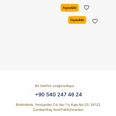
fiyat:
andaki
₺5.308,82.
fiyat:
Seçenekler
₺4.188,17
Bu
Seçenekler
ürünün
birden
fazla
varyasyonu
var.
Seçenekler
ürün
sayfasından
seçilebilir
Bir telefon uzağınızdayız
+90 540 247 46 24
Binbirdirek, Yeniçeriler Cd. No:1 İç Kapı No:33, 34122
Çemberlitaş Avm/Fatih/İstanbul