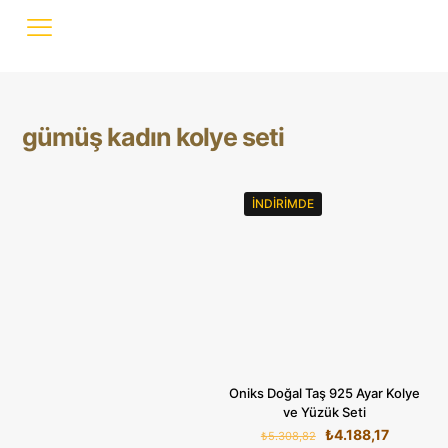
gümüş kadın kolye seti
İNDIRIMDE
Oniks Doğal Taş 925 Ayar Kolye
ve Yüzük Seti
Orijinal
Şu
₺
4.188,17
₺
5.308,82