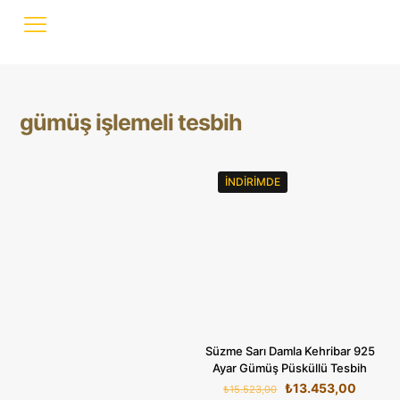
gümüş işlemeli tesbih
İNDIRIMDE
Süzme Sarı Damla Kehribar 925
Ayar Gümüş Püsküllü Tesbih
Orijinal
Şu
₺
13.453,00
₺
15.523,00