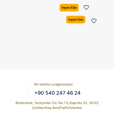
fiyat:
andaki
₺15.523,00.
fiyat:
Sepete Ekle
₺13.45
Sepete Ekle
Bir telefon uzağınızdayız
+90 540 247 46 24
Binbirdirek, Yeniçeriler Cd. No:1 İç Kapı No:33, 34122
Çemberlitaş Avm/Fatih/İstanbul