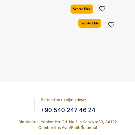
fiyat:
andaki
₺5.625,00.
fiyat:
Sepete Ekle
₺4.987,0
Sepete Ekle
Bir telefon uzağınızdayız
+90 540 247 46 24
Binbirdirek, Yeniçeriler Cd. No:1 İç Kapı No:33, 34122
Çemberlitaş Avm/Fatih/İstanbul