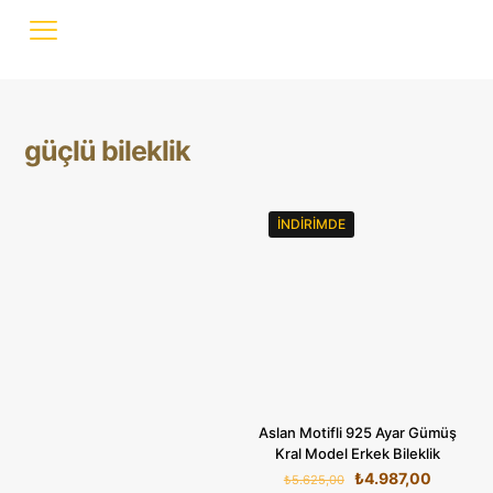
güçlü bileklik
İNDIRIMDE
Aslan Motifli 925 Ayar Gümüş
Kral Model Erkek Bileklik
Orijinal
Şu
₺
4.987,00
₺
5.625,00