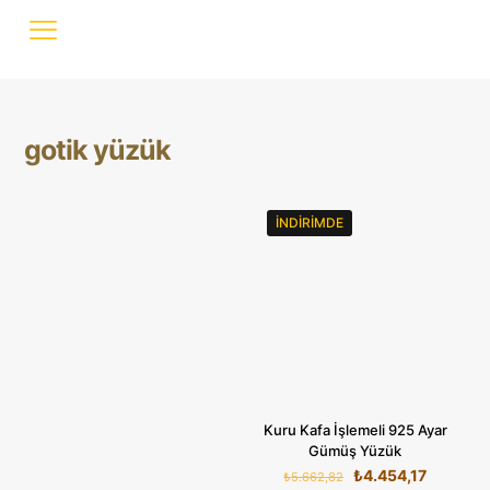
gotik yüzük
İNDIRIMDE
Kuru Kafa İşlemeli 925 Ayar
Gümüş Yüzük
Orijinal
Şu
₺
4.454,17
₺
5.662,82