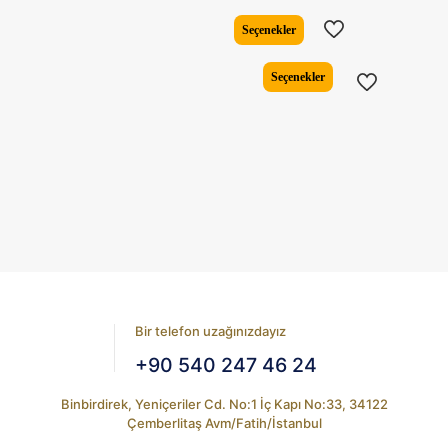
fiyat:
andaki
₺5.662,82.
fiyat:
Seçenekler
₺4.454,1
Bu
Seçenekler
ürünün
birden
fazla
varyasyonu
var.
Seçenekler
ürün
sayfasından
seçilebilir
Bir telefon uzağınızdayız
+90 540 247 46 24
Binbirdirek, Yeniçeriler Cd. No:1 İç Kapı No:33, 34122
Çemberlitaş Avm/Fatih/İstanbul