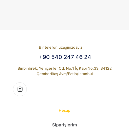
ürün
Seçenekler
sayfasından
ürün
seçilebilir
sayfasından
seçilebilir
Bir telefon uzağınızdayız
+90 540 247 46 24
Binbirdirek, Yeniçeriler Cd. No:1 İç Kapı No:33, 34122
Çemberlitaş Avm/Fatih/İstanbul
Hesap
Siparişlerim