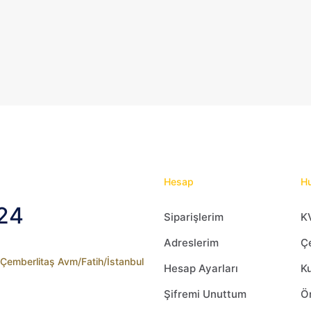
var.
Seçenekler
ürün
sayfasından
seçilebilir
Hesap
Hu
24
Siparişlerim
K
Adreslerim
Çe
2 Çemberlitaş Avm/Fatih/İstanbul
Hesap Ayarları
Ku
Şifremi Unuttum
Ön