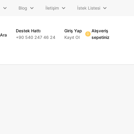
a
Blog
İletişim
İstek Listesi
Destek Hattı
Giriş Yap
Alışveriş
0
Ara
+90 540 247 46 24
Kayıt Ol
sepetiniz