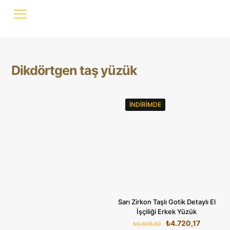
Dikdörtgen taş yüzük
İNDIRIMDE
Sarı Zirkon Taşlı Gotik Detaylı El
İşçiliği Erkek Yüzük
Orijinal
Şu
₺
4.720,17
₺
5.898,82