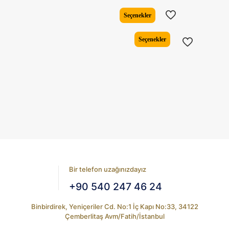
fiyat:
andaki
₺5.898,82.
fiyat:
Seçenekler
₺4.720,1
Bu
Seçenekler
ürünün
birden
fazla
varyasyonu
var.
Seçenekler
ürün
sayfasından
seçilebilir
Bir telefon uzağınızdayız
+90 540 247 46 24
Binbirdirek, Yeniçeriler Cd. No:1 İç Kapı No:33, 34122
Çemberlitaş Avm/Fatih/İstanbul