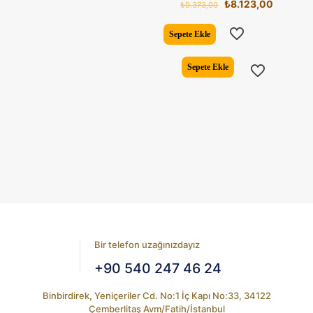
Orijinal
Şu
₺
8.123,00
₺
9.373,00
fiyat:
andaki
₺9.373,00.
fiyat:
Sepete Ekle
₺8.123,0
Sepete Ekle
Bir telefon uzağınızdayız
+90 540 247 46 24
Binbirdirek, Yeniçeriler Cd. No:1 İç Kapı No:33, 34122
Çemberlitaş Avm/Fatih/İstanbul