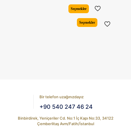
fiyat:
andaki
₺7.668,82.
fiyat:
Seçenekler
₺6.183,17
Bu
Seçenekler
ürünün
birden
fazla
varyasyonu
var.
Seçenekler
ürün
sayfasından
seçilebilir
Bir telefon uzağınızdayız
+90 540 247 46 24
Binbirdirek, Yeniçeriler Cd. No:1 İç Kapı No:33, 34122
Çemberlitaş Avm/Fatih/İstanbul