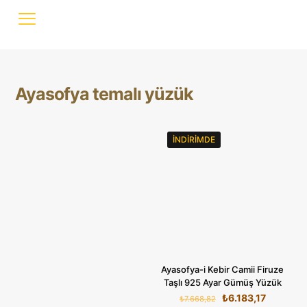
Ayasofya temalı yüzük
İNDIRIMDE
Ayasofya-i Kebir Camii Firuze
Taşlı 925 Ayar Gümüş Yüzük
Orijinal
Şu
₺
6.183,17
₺
7.668,82