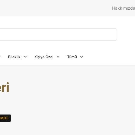
Hakkımızd
Bileklik
Kişiye Özel
Tümü
ri
RIMDE