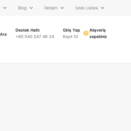
a
Blog
İletişim
İstek Listesi
Destek Hattı
Giriş Yap
Alışveriş
0
Ara
+90 540 247 46 24
Kayıt Ol
sepetiniz