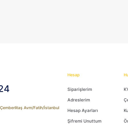
var.
Seçenekler
ürün
sayfasından
seçilebilir
Hesap
Hu
24
Siparişlerim
K
Adreslerim
Çe
2 Çemberlitaş Avm/Fatih/İstanbul
Hesap Ayarları
Ku
Şifremi Unuttum
Ön