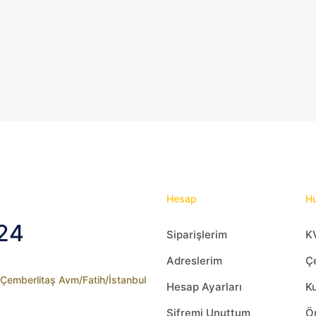
var.
var
Seçenekler
Se
ürün
ür
sayfasından
sa
seçilebilir
seç
Hesap
Hu
24
Siparişlerim
K
Adreslerim
Çe
2 Çemberlitaş Avm/Fatih/İstanbul
Hesap Ayarları
Ku
Şifremi Unuttum
Ön