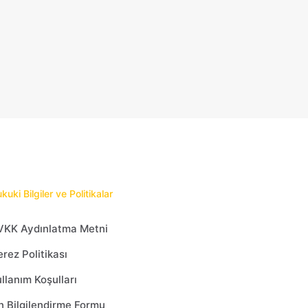
.
var.
çenekler
Seçenekler
ün
ürün
yfasından
sayfasından
ilebilir
seçilebilir
kuki Bilgiler ve Politikalar
VKK Aydınlatma Metni
rez Politikası
llanım Koşulları
 Bilgilendirme Formu