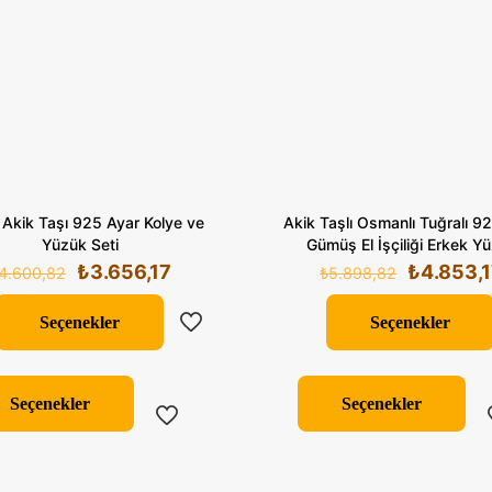
 Akik Taşı 925 Ayar Kolye ve
Akik Taşlı Osmanlı Tuğralı 9
Yüzük Seti
Gümüş El İşçiliği Erkek Y
Orijinal
Şu
Orijinal
₺
3.656,17
₺
4.853,
4.600,82
₺
5.898,82
fiyat:
andaki
fiyat:
₺4.600,82.
fiyat:
₺5.898,8
Seçenekler
Seçenekler
₺3.656,17.
Bu
Bu
ürünün
ür
Seçenekler
Seçenekler
birden
bi
fazla
fa
varyasyonu
va