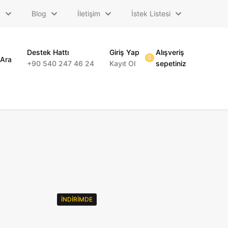
a
Blog
İletişim
İstek Listesi
Destek Hattı
Giriş Yap
Alışveriş
0
Ara
+90 540 247 46 24
Kayıt Ol
sepetiniz
İNDIRIMDE